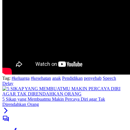
Tag:
#keluarga
#kesehatan
anak
Pendidikan
penyebab
Speech
Delay
5 Sikap yang Membuatmu Makin Percaya Diri agar Tak
Direndahkan Orang