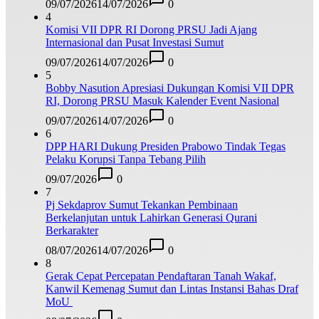
09/07/2026
14/07/2026
0
4
Komisi VII DPR RI Dorong PRSU Jadi Ajang
Internasional dan Pusat Investasi Sumut
09/07/2026
14/07/2026
0
5
Bobby Nasution Apresiasi Dukungan Komisi VII DPR
RI, Dorong PRSU Masuk Kalender Event Nasional
09/07/2026
14/07/2026
0
6
DPP HARI Dukung Presiden Prabowo Tindak Tegas
Pelaku Korupsi Tanpa Tebang Pilih
09/07/2026
0
7
Pj Sekdaprov Sumut Tekankan Pembinaan
Berkelanjutan untuk Lahirkan Generasi Qurani
Berkarakter
08/07/2026
14/07/2026
0
8
Gerak Cepat Percepatan Pendaftaran Tanah Wakaf,
Kanwil Kemenag Sumut dan Lintas Instansi Bahas Draf
MoU