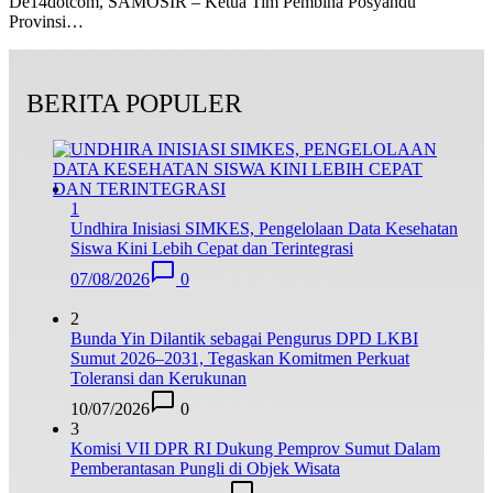
De14dotcom, SAMOSIR – Ketua Tim Pembina Posyandu
Provinsi…
BERITA POPULER
1
Undhira Inisiasi SIMKES, Pengelolaan Data Kesehatan
Siswa Kini Lebih Cepat dan Terintegrasi
07/08/2026
0
2
Bunda Yin Dilantik sebagai Pengurus DPD LKBI
Sumut 2026–2031, Tegaskan Komitmen Perkuat
Toleransi dan Kerukunan
10/07/2026
0
3
Komisi VII DPR RI Dukung Pemprov Sumut Dalam
Pemberantasan Pungli di Objek Wisata