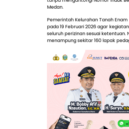
tanpa mengantongi Nomor Induk Beru
Medan.
Pemerintah Kelurahan Tanah Enam R
pada 19 Februari 2026 agar kegiata
seluruh perizinan sesuai ketentuan. 
menampung sekitar 160 lapak pedag