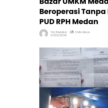
Bazar UMKM Meda
Beroperasi Tanpa I
PUD RPH Medan
Tim Redaksi
3 Min Baca
27/02/2026