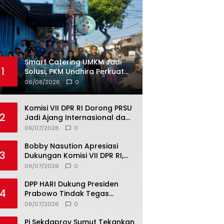
Smart Catering UMKM Jadi
1
Solusi, PKM Undhira Perkuat
Produksi, Digitalisasi, dan
06/08/2026
0
Pengelolaan Limbah.
Komisi VII DPR RI Dorong PRSU
2
Jadi Ajang Internasional dan
Pusat Investasi Sumut
09/07/2026
0
Bobby Nasution Apresiasi
3
Dukungan Komisi VII DPR RI,
Dorong PRSU Masuk Kalender
09/07/2026
0
Event Nasional
DPP HARI Dukung Presiden
4
Prabowo Tindak Tegas
Pelaku Korupsi Tanpa Tebang
09/07/2026
0
Pilih
Pj Sekdaprov Sumut Tekankan