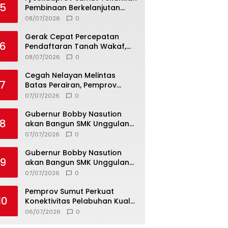
5
Pembinaan Berkelanjutan
untuk Lahirkan Generasi
08/07/2026
0
Qurani Berkarakter
Gerak Cepat Percepatan
6
Pendaftaran Tanah Wakaf,
Kanwil Kemenag Sumut dan
08/07/2026
0
Lintas Instansi Bahas Draf
MoU
Cegah Nelayan Melintas
7
Batas Perairan, Pemprov
Sumut Siapkan Tiga Langkah
07/07/2026
0
Strategis
Gubernur Bobby Nasution
8
akan Bangun SMK Unggulan
Pariwisata Berkonsep
07/07/2026
0
Boarding School di Samosir
Gubernur Bobby Nasution
9
akan Bangun SMK Unggulan
Pariwisata Berkonsep
07/07/2026
0
Boarding School di Samosir
Pemprov Sumut Perkuat
10
Konektivitas Pelabuhan Kuala
Tanjung–Penang Port, Dorong
06/07/2026
0
Efisiensi Logistik dan Daya