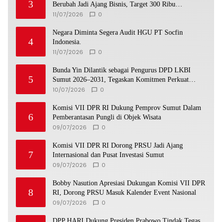
3
Berubah Jadi Ajang Bisnis, Target 300 Ribu
Pengunjung Tinggal Slogan”
11/07/2026
0
Negara Diminta Segera Audit HGU PT Socfin
4
Indonesia.
11/07/2026
0
Bunda Yin Dilantik sebagai Pengurus DPD LKBI
5
Sumut 2026–2031, Tegaskan Komitmen Perkuat
Toleransi dan Kerukunan
10/07/2026
0
Komisi VII DPR RI Dukung Pemprov Sumut Dalam
6
Pemberantasan Pungli di Objek Wisata
09/07/2026
0
Komisi VII DPR RI Dorong PRSU Jadi Ajang
7
Internasional dan Pusat Investasi Sumut
09/07/2026
0
Bobby Nasution Apresiasi Dukungan Komisi VII DPR
8
RI, Dorong PRSU Masuk Kalender Event Nasional
09/07/2026
0
DPP HARI Dukung Presiden Prabowo Tindak Tegas