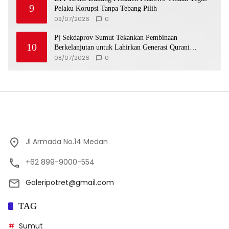
9
Pelaku Korupsi Tanpa Tebang Pilih
09/07/2026
0
Pj Sekdaprov Sumut Tekankan Pembinaan
10
Berkelanjutan untuk Lahirkan Generasi Qurani
Berkarakter
08/07/2026
0
Jl Armada No.14 Medan
+62 899-9000-554
Galeripotret@gmail.com
TAG
Sumut