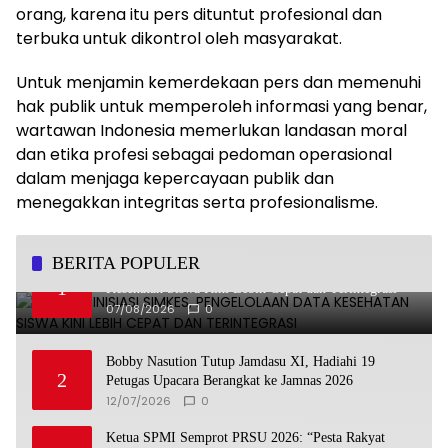
orang, karena itu pers dituntut profesional dan
terbuka untuk dikontrol oleh masyarakat.
Untuk menjamin kemerdekaan pers dan memenuhi
hak publik untuk memperoleh informasi yang benar,
wartawan Indonesia memerlukan landasan moral
dan etika profesi sebagai pedoman operasional
dalam menjaga kepercayaan publik dan
menegakkan integritas serta profesionalisme.
BERITA POPULER
Undhira Inisiasi SIMKES, Pengelolaan Data
1
Kesehatan Siswa Kini Lebih Cepat dan Terintegrasi
07/08/2026
0
Bobby Nasution Tutup Jamdasu XI, Hadiahi 19
2
Petugas Upacara Berangkat ke Jamnas 2026
12/07/2026
0
Ketua SPMI Semprot PRSU 2026: “Pesta Rakyat