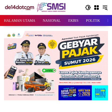
Langsung
ke
konten
HALAMAN UTAMA
NASIONAL
EKBIS
POLITIK
KR