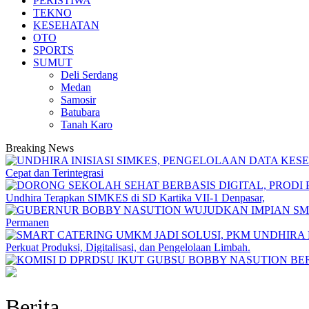
PERISTIWA
TEKNO
KESEHATAN
OTO
SPORTS
SUMUT
Deli Serdang
Medan
Samosir
Batubara
Tanah Karo
Breaking News
Cepat dan Terintegrasi
Undhira Terapkan SIMKES di SD Kartika VII-1 Denpasar,
Permanen
Perkuat Produksi, Digitalisasi, dan Pengelolaan Limbah.
Berita