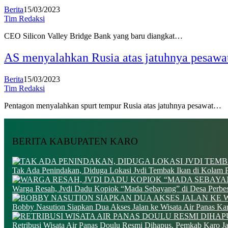
Berita
15/03/2023
Tim Redaksi
CEO Silicon Valley Bridge Bank yang baru diangkat…
AS menyalahkan Rusia atas jatuhnya pesawa
Berita
15/03/2023
Tim Redaksi
Pentagon menyalahkan spurt tempur Rusia atas jatuhnya pesawat…
BERITA KABUPATEN KARO
Tak Ada Penindakan, Diduga Lokasi Jvdi Tembak Ikan di Kolam
Warga Resah, Jvdi Dadu Kopiok “Mada Sebayang” di Desa Perbe
Bobby Nasution Siapkan Dua Akses Jalan ke Wisata Air Panas 
Retribusi Wisata Air Panas Doulu Resmi Dihapus, Pemkab Karo 