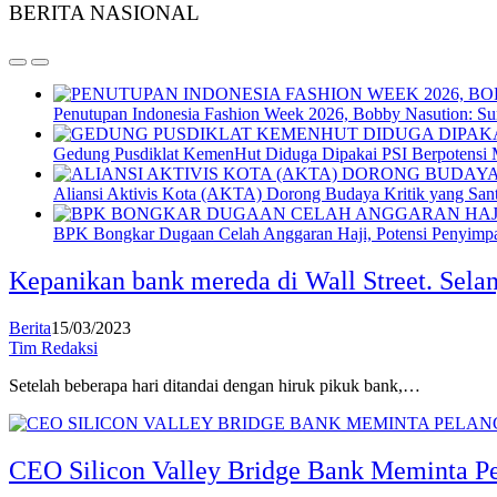
BERITA NASIONAL
Penutupan Indonesia Fashion Week 2026, Bobby Nasution: Sum
Gedung Pusdiklat KemenHut Diduga Dipakai PSI Berpotensi
Aliansi Aktivis Kota (AKTA) Dorong Budaya Kritik yang San
BPK Bongkar Dugaan Celah Anggaran Haji, Potensi Penyimpan
Kepanikan bank mereda di Wall Street. Sela
Berita
15/03/2023
Tim Redaksi
Setelah beberapa hari ditandai dengan hiruk pikuk bank,…
CEO Silicon Valley Bridge Bank Meminta P