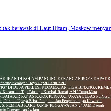
t tak berawak di Laut Hitam, Moskow menya
 Pancing Kerangan Boys Dapat Restu APH
si Kecamatan Tiga Binanga Kembali Ramai, APH Tutup Mata
Karo, Perkuat Upaya Bebas Pungutan dan Pengembangan Kawasan
Daerah
Jamin Pengawasan 24 Jam