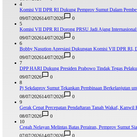
4
Komisi VII DPR RI Dukung Pemprov Sumut Dalam Pemberan
09/07/2026
14/07/2026
0
5
Komisi VII DPR RI Dorong PRSU Jadi Ajang Internasional 
09/07/2026
14/07/2026
0
6
Bobby Nasution Apresiasi Dukungan Komisi VII DPR RI, 
09/07/2026
14/07/2026
0
7
DPP HARI Dukung Presiden Prabowo Tindak Tegas Pelaku 
09/07/2026
0
8
Pj Sekdaprov Sumut Tekankan Pembinaan Berkelanjutan unt
08/07/2026
14/07/2026
0
9
Gerak Cepat Percepatan Pendaftaran Tanah Wakaf, Kanwil
08/07/2026
0
10
Cegah Nelayan Melintas Batas Perairan, Pemprov Sumut Sia
07/07/2026
14/07/2026
0