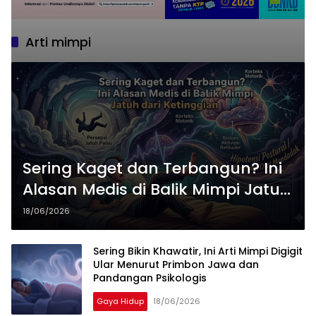
Arti mimpi
Sering Kaget dan Terbangun? Ini
Alasan Medis di Balik Mimpi Jatuh
dari Ketinggian
18/06/2026
Sering Bikin Khawatir, Ini Arti Mimpi Digigit
Ular Menurut Primbon Jawa dan
Pandangan Psikologis
Gaya Hidup
18/06/2026