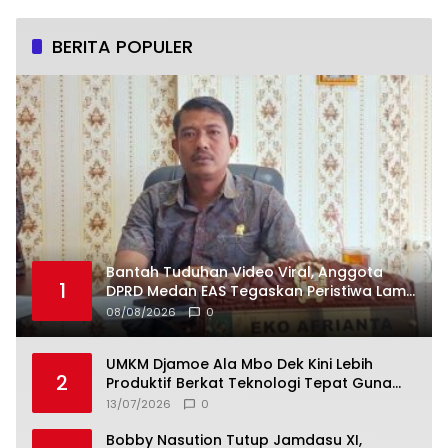
BERITA POPULER
Bantah Tuduhan Video Viral, Anggota
1
DPRD Medan EAS Tegaskan Peristiwa Lama
dan Bukan Vape Narkotika
08/08/2026
0
UMKM Djamoe Ala Mbo Dek Kini Lebih
2
Produktif Berkat Teknologi Tepat Guna
dari Universitas Dhyana Pura
13/07/2026
0
Bobby Nasution Tutup Jamdasu XI,