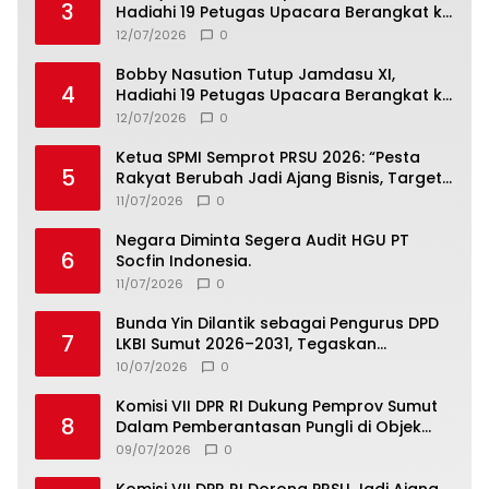
3
Hadiahi 19 Petugas Upacara Berangkat ke
Jamnas 2026
12/07/2026
0
Bobby Nasution Tutup Jamdasu XI,
4
Hadiahi 19 Petugas Upacara Berangkat ke
Jamnas 2026
12/07/2026
0
Ketua SPMI Semprot PRSU 2026: “Pesta
5
Rakyat Berubah Jadi Ajang Bisnis, Target
300 Ribu Pengunjung Tinggal Slogan”
11/07/2026
0
Negara Diminta Segera Audit HGU PT
6
Socfin Indonesia.
11/07/2026
0
Bunda Yin Dilantik sebagai Pengurus DPD
7
LKBI Sumut 2026–2031, Tegaskan
Komitmen Perkuat Toleransi dan
10/07/2026
0
Kerukunan
Komisi VII DPR RI Dukung Pemprov Sumut
8
Dalam Pemberantasan Pungli di Objek
Wisata
09/07/2026
0
Komisi VII DPR RI Dorong PRSU Jadi Ajang