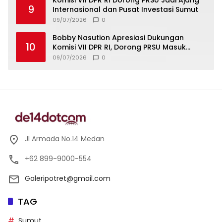
9
Internasional dan Pusat Investasi Sumut
09/07/2026
0
Bobby Nasution Apresiasi Dukungan
10
Komisi VII DPR RI, Dorong PRSU Masuk
Kalender Event Nasional
09/07/2026
0
Jl Armada No.14 Medan
+62 899-9000-554
Galeripotret@gmail.com
TAG
Sumut