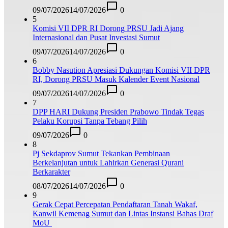
09/07/2026
14/07/2026
0
5
Komisi VII DPR RI Dorong PRSU Jadi Ajang
Internasional dan Pusat Investasi Sumut
09/07/2026
14/07/2026
0
6
Bobby Nasution Apresiasi Dukungan Komisi VII DPR
RI, Dorong PRSU Masuk Kalender Event Nasional
09/07/2026
14/07/2026
0
7
DPP HARI Dukung Presiden Prabowo Tindak Tegas
Pelaku Korupsi Tanpa Tebang Pilih
09/07/2026
0
8
Pj Sekdaprov Sumut Tekankan Pembinaan
Berkelanjutan untuk Lahirkan Generasi Qurani
Berkarakter
08/07/2026
14/07/2026
0
9
Gerak Cepat Percepatan Pendaftaran Tanah Wakaf,
Kanwil Kemenag Sumut dan Lintas Instansi Bahas Draf
MoU