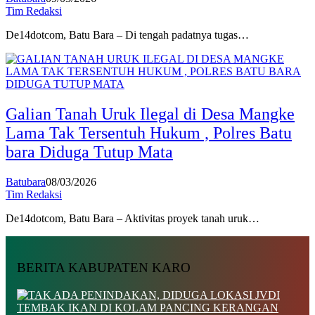
Tim Redaksi
De14dotcom, Batu Bara – Di tengah padatnya tugas…
Galian Tanah Uruk Ilegal di Desa Mangke
Lama Tak Tersentuh Hukum , Polres Batu
bara Diduga Tutup Mata
Batubara
08/03/2026
Tim Redaksi
De14dotcom, Batu Bara – Aktivitas proyek tanah uruk…
BERITA KABUPATEN KARO