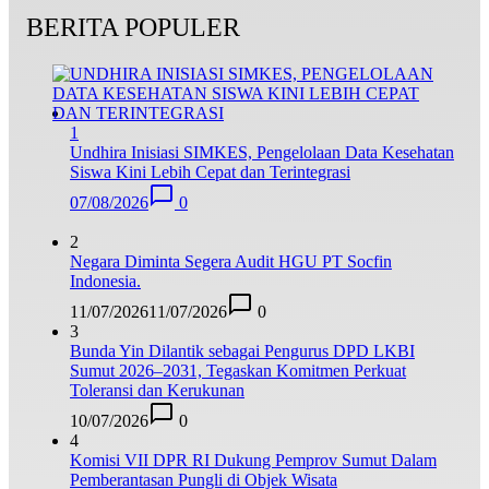
BERITA POPULER
1
Undhira Inisiasi SIMKES, Pengelolaan Data Kesehatan
Siswa Kini Lebih Cepat dan Terintegrasi
07/08/2026
0
2
Negara Diminta Segera Audit HGU PT Socfin
Indonesia.
11/07/2026
11/07/2026
0
3
Bunda Yin Dilantik sebagai Pengurus DPD LKBI
Sumut 2026–2031, Tegaskan Komitmen Perkuat
Toleransi dan Kerukunan
10/07/2026
0
4
Komisi VII DPR RI Dukung Pemprov Sumut Dalam
Pemberantasan Pungli di Objek Wisata