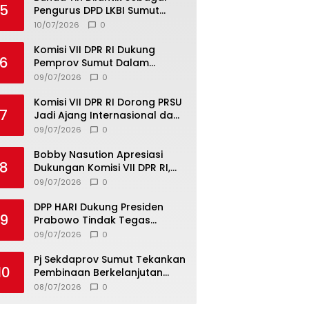
5
Pengurus DPD LKBI Sumut
2026–2031, Tegaskan
10/07/2026
0
Komitmen Perkuat Toleransi
dan Kerukunan
Komisi VII DPR RI Dukung
6
Pemprov Sumut Dalam
Pemberantasan Pungli di
09/07/2026
0
Objek Wisata
Komisi VII DPR RI Dorong PRSU
7
Jadi Ajang Internasional dan
Pusat Investasi Sumut
09/07/2026
0
Bobby Nasution Apresiasi
8
Dukungan Komisi VII DPR RI,
Dorong PRSU Masuk Kalender
09/07/2026
0
Event Nasional
DPP HARI Dukung Presiden
9
Prabowo Tindak Tegas
Pelaku Korupsi Tanpa Tebang
09/07/2026
0
Pilih
Pj Sekdaprov Sumut Tekankan
10
Pembinaan Berkelanjutan
untuk Lahirkan Generasi
08/07/2026
0
Qurani Berkarakter