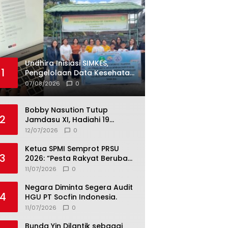
Undhira Inisiasi SIMKES,
1
Pengelolaan Data Kesehatan
Siswa Kini Lebih Cepat dan
07/08/2026
0
Terintegrasi
Bobby Nasution Tutup
2
Jamdasu XI, Hadiahi 19
Petugas Upacara Berangkat
12/07/2026
0
ke Jamnas 2026
Ketua SPMI Semprot PRSU
3
2026: “Pesta Rakyat Berubah
Jadi Ajang Bisnis, Target 300
11/07/2026
0
Ribu Pengunjung Tinggal
Slogan”
Negara Diminta Segera Audit
4
HGU PT Socfin Indonesia.
11/07/2026
0
Bunda Yin Dilantik sebagai