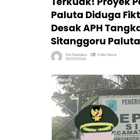
Terkuak! Proyek 
Paluta Diduga Fikt
Desak APH Tangka
Sitanggoru Palut
Tim Redaksi
3 Min Baca
26/01/2026