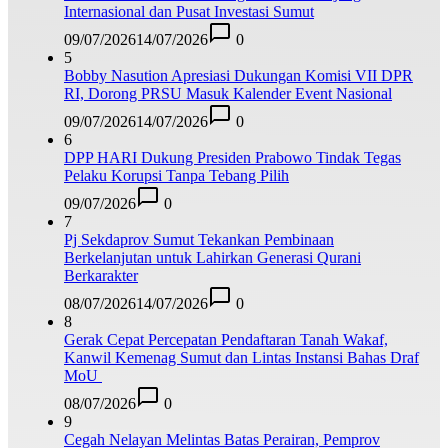
Internasional dan Pusat Investasi Sumut
09/07/2026
14/07/2026
0
5
Bobby Nasution Apresiasi Dukungan Komisi VII DPR
RI, Dorong PRSU Masuk Kalender Event Nasional
09/07/2026
14/07/2026
0
6
DPP HARI Dukung Presiden Prabowo Tindak Tegas
Pelaku Korupsi Tanpa Tebang Pilih
09/07/2026
0
7
Pj Sekdaprov Sumut Tekankan Pembinaan
Berkelanjutan untuk Lahirkan Generasi Qurani
Berkarakter
08/07/2026
14/07/2026
0
8
Gerak Cepat Percepatan Pendaftaran Tanah Wakaf,
Kanwil Kemenag Sumut dan Lintas Instansi Bahas Draf
MoU
08/07/2026
0
9
Cegah Nelayan Melintas Batas Perairan, Pemprov