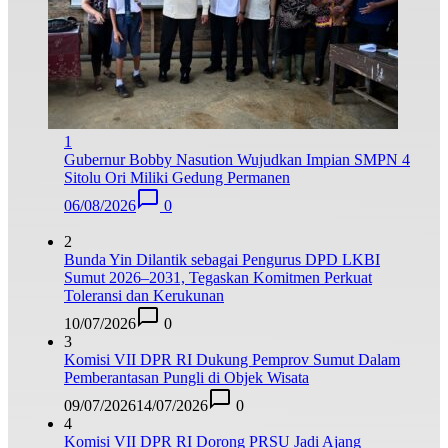
1
Gubernur Bobby Nasution Wujudkan Impian SMPN 4
Sitolu Ori Miliki Gedung Permanen
06/08/2026
0
2
Bunda Yin Dilantik sebagai Pengurus DPD LKBI
Sumut 2026–2031, Tegaskan Komitmen Perkuat
Toleransi dan Kerukunan
10/07/2026
0
3
Komisi VII DPR RI Dukung Pemprov Sumut Dalam
Pemberantasan Pungli di Objek Wisata
09/07/2026
14/07/2026
0
4
Komisi VII DPR RI Dorong PRSU Jadi Ajang