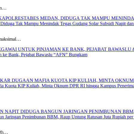
jen…
, Diduga Tak Mampu Menindak Tegas Gudang Solar Subsidi Napit da
 maksimal…
man ke Bank, Pejabat Bawaslu “AFN” Bungkam
 Kuota KIP Kuliah, Minta Oknum DPR RI hingga Kampus Penerima
gun Jaringan Penimbunan BBM, Raup Untung Ratusan Juta Rupiah per
BM)…