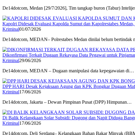
De14dotcom, Medan [29/7/2026], Tim tangkap buron (Tabur) Inteli
Kapolri Didesak Evaluasi Kapolda Sumut dan Kapolrestabes Medan
Kriminal
01/07/2026
De14dotcom, MEDAN– Polrestabes Medan dinilai belum bertindak
Dikonfirmasi Terkait Dugaan Rekayasa Data Pegawai untuk Pinja
Kriminal
29/06/2026
De14dotcom, MEDAN – Dugaan manipulasi data kepegawaian di…
DPP HARI Desak Kejaksaan Agung dan KPK Bongkar Dugaan Mafia
Kriminal
17/06/2026
De14dotcom, Jakarta – Dewan Pimpinan Pusat (DPP) Himpunan…
Di Balik Kelangkaan Solar Subsidi: Dugong dan Napit Diduga Ban
Kriminal
17/06/2026
De14dotcom, Deli Serdang– Kelangkaan Bahan Bakar Minyak (B