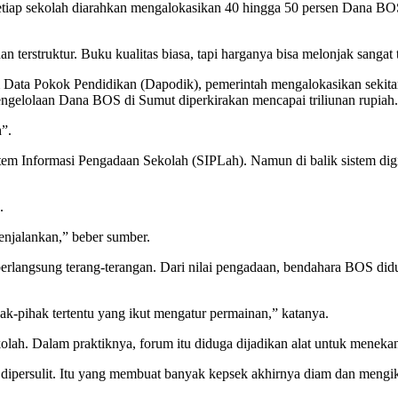
etiap sekolah diarahkan mengalokasikan 40 hingga 50 persen Dana BOS
an terstruktur. Buku kualitas biasa, tapi harganya bisa melonjak sanga
m Data Pokok Pendidikan (Dapodik), pemerintah mengalokasikan sekita
pengelolaan Dana BOS di Sumut diperkirakan mencapai triliunan rupiah.
h”.
em Informasi Pengadaan Sekolah (SIPLah). Namun di balik sistem digit
.
enjalankan,” beber sumber.
angsung terang-terangan. Dari nilai pengadaan, bendahara BOS diduga
k-pihak tertentu yang ikut mengatur permainan,” katanya.
ah. Dalam praktiknya, forum itu diduga dijadikan alat untuk menekan
 dipersulit. Itu yang membuat banyak kepsek akhirnya diam dan mengiku