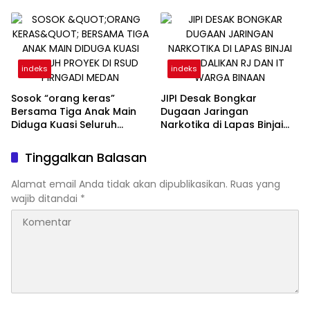
Pertamina
Direktur PT Sadado Hingga
Kini Tak Tersentuh?
indeks
indeks
Sosok “orang keras”
JIPI Desak Bongkar
Bersama Tiga Anak Main
Dugaan Jaringan
Diduga Kuasi Seluruh
Narkotika di Lapas Binjai
Proyek di RSUD Pirngadi
Dikendalikan RJ dan IT
Medan
Warga Binaan
Tinggalkan Balasan
Alamat email Anda tidak akan dipublikasikan.
Ruas yang
wajib ditandai
*