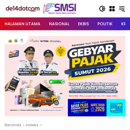
Langsung
ke
konten
HALAMAN UTAMA
NASIONAL
EKBIS
POLITIK
KRI
Beranda
indeks