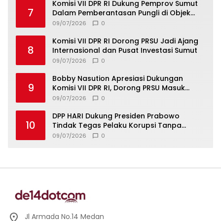
Komisi VII DPR RI Dukung Pemprov Sumut
7
Dalam Pemberantasan Pungli di Objek
Wisata
09/07/2026
0
Komisi VII DPR RI Dorong PRSU Jadi Ajang
8
Internasional dan Pusat Investasi Sumut
09/07/2026
0
Bobby Nasution Apresiasi Dukungan
9
Komisi VII DPR RI, Dorong PRSU Masuk
Kalender Event Nasional
09/07/2026
0
DPP HARI Dukung Presiden Prabowo
10
Tindak Tegas Pelaku Korupsi Tanpa
Tebang Pilih
09/07/2026
0
Jl Armada No.14 Medan