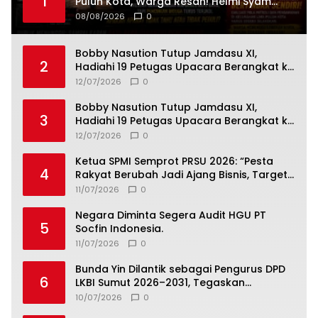
1
Puluh Kota, Warga Resah! Helmi Syam
Desak Polisi Bergerak
08/08/2026
0
Bobby Nasution Tutup Jamdasu XI,
2
Hadiahi 19 Petugas Upacara Berangkat ke
Jamnas 2026
12/07/2026
0
Bobby Nasution Tutup Jamdasu XI,
3
Hadiahi 19 Petugas Upacara Berangkat ke
Jamnas 2026
12/07/2026
0
Ketua SPMI Semprot PRSU 2026: “Pesta
4
Rakyat Berubah Jadi Ajang Bisnis, Target
300 Ribu Pengunjung Tinggal Slogan”
11/07/2026
0
Negara Diminta Segera Audit HGU PT
5
Socfin Indonesia.
11/07/2026
0
Bunda Yin Dilantik sebagai Pengurus DPD
6
LKBI Sumut 2026–2031, Tegaskan
Komitmen Perkuat Toleransi dan
10/07/2026
0
Kerukunan