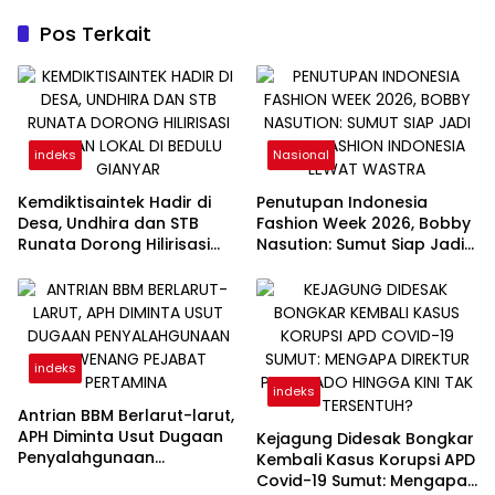
Pos Terkait
indeks
Nasional
Kemdiktisaintek Hadir di
Penutupan Indonesia
Desa, Undhira dan STB
Fashion Week 2026, Bobby
Runata Dorong Hilirisasi
Nasution: Sumut Siap Jadi
Pangan Lokal di Bedulu
Pusat Fashion Indonesia
Gianyar
Lewat Wastra
indeks
indeks
Antrian BBM Berlarut-larut,
APH Diminta Usut Dugaan
Kejagung Didesak Bongkar
Penyalahgunaan
Kembali Kasus Korupsi APD
Wewenang Pejabat
Covid-19 Sumut: Mengapa