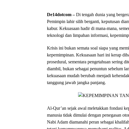
De14dotcom –
Di tengah dunia yang berger
Pemimpin lahir silih berganti, keputusan diam
kabur. Kekuasaan hadir di mana-mana, sement
teknologi dan limpahan informasi, kepemimp
Krisis ini bukan semata soal siapa yang mem
kepemimpinan. Kekuasaan hari ini kerap diban
prosedural, sementara pengetahuan sering di
diambil, bukan sebagai penuntun sebelum lan
kekuasaan mudah berubah menjadi kehendak s
tanggung jawab jangka panjang.
Al-Qur’an sejak awal meletakkan fondasi ke
manusia tidak dimulai dengan penegasan otor
Nabi Adam diamanahi peran sebagai khalifah
tetapi kemampuannya memahami realitas. Ad