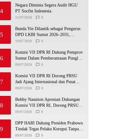
Negara Diminta Segera Audit HGU
4
PT Socfin Indonesia.
11/07/2026
0
Bunda Yin Dilantik sebagai Pengurus
5
DPD LKBI Sumut 2026–2031,
Tegaskan Komitmen Perkuat Toleransi
10/07/2026
0
dan Kerukunan
Komisi VII DPR RI Dukung Pemprov
6
Sumut Dalam Pemberantasan Pungli
di Objek Wisata
09/07/2026
0
Komisi VII DPR RI Dorong PRSU
7
Jadi Ajang Internasional dan Pusat
Investasi Sumut
09/07/2026
0
Bobby Nasution Apresiasi Dukungan
8
Komisi VII DPR RI, Dorong PRSU
Masuk Kalender Event Nasional
09/07/2026
0
DPP HARI Dukung Presiden Prabowo
9
Tindak Tegas Pelaku Korupsi Tanpa
Tebang Pilih
09/07/2026
0