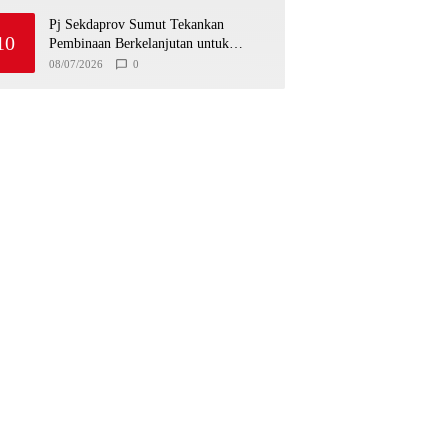
Pj Sekdaprov Sumut Tekankan
10
Pembinaan Berkelanjutan untuk
Lahirkan Generasi Qurani Berkarakter
08/07/2026
0