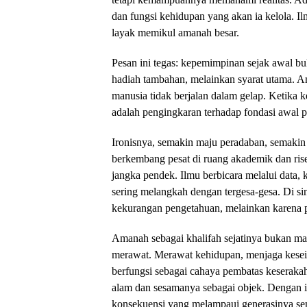
dan fungsi kehidupan yang akan ia kelola. 
layak memikul amanah besar.
Pesan ini tegas: kepemimpinan sejak awal b
hadiah tambahan, melainkan syarat utama. 
manusia tidak berjalan dalam gelap. Ketika 
adalah pengingkaran terhadap fondasi awal pe
Ironisnya, semakin maju peradaban, semakin 
berkembang pesat di ruang akademik dan riset
jangka pendek. Ilmu berbicara melalui data,
sering melangkah dengan tergesa-gesa. Di si
kekurangan pengetahuan, melainkan karena p
Amanah sebagai khalifah sejatinya bukan m
merawat. Merawat kehidupan, menjaga kesei
berfungsi sebagai cahaya pembatas keserak
alam dan sesamanya sebagai objek. Dengan i
konsekuensi yang melampaui generasinya sen