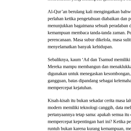
Al-Qur’an berulang kali mengingatkan bahwa k
perlahan ketika pengetahuan diabaikan dan pe
menunjukkan bagaimana sebuah peradaban dis
kemampuan membaca tanda-tanda zaman. Pen
perencanaan. Masa subur dikelola, masa sulit
menyelamatkan banyak kehidupan.
Sebaliknya, kaum ‘Ad dan Tsamud memiliki k
Mereka mampu membangun dan menaklukkan a
digunakan untuk menegaskan kesombongan, 
gangguan, batas dipandang sebagai kelemahan.
mempercepat kejatuhan.
Kisah-kisah itu bukan sekadar cerita masa la
modern memiliki teknologi canggih, data me
pertanyaannya tetap sama: apakah semua itu
mempercepat kepentingan hari ini? Ketika p
runtuh bukan karena kurang kemampuan, mel