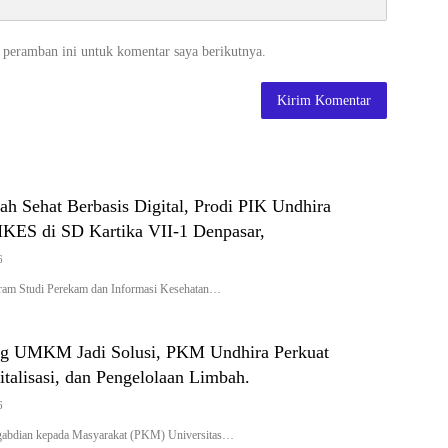
 peramban ini untuk komentar saya berikutnya.
h Sehat Berbasis Digital, Prodi PIK Undhira
KES di SD Kartika VII-1 Denpasar,
6
m Studi Perekam dan Informasi Kesehatan…
ng UMKM Jadi Solusi, PKM Undhira Perkuat
italisasi, dan Pengelolaan Limbah.
6
gabdian kepada Masyarakat (PKM) Universitas…