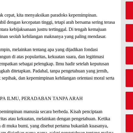
ak cepat, kita menyaksikan paradoks kepemimpinan.
bil dengan kecepatan tinggi, tetapi arah bersama sering terasa
ara kebijaksanaan justru tertinggal. Di tengah kemajuan
inan seolah kehilangan maknanya yang paling mendasar.
impin, melainkan tentang apa yang dijadikan fondasi
gun di atas popularitas, kekuatan suara, dan legitimasi
tempatkan sebagai pelengkap. Ilmu hadir setelah keputusan
gkah ditetapkan. Padahal, tanpa pengetahuan yang jernih,
epihak, dan kepemimpinan kehilangan orientasi moral serta
pemimpinan manusia secara berbeda. Kisah penciptaan
itas atau kekuatan, melainkan dengan pengetahuan. Ketika
 di muka bumi, yang disebut pertama bukanlah kuasanya,
am diajarkan nama-nama, yakni pengetahuan tentang makna