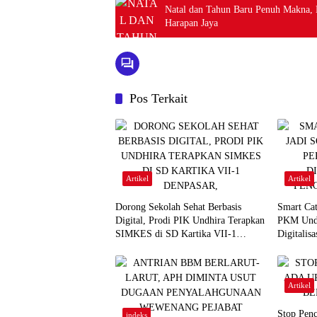
Natal dan Tahun Baru Penuh Makna, 
Harapan Jaya
Pos Terkait
Artikel
Artikel
Dorong Sekolah Sehat Berbasis
Smart Ca
Digital, Prodi PIK Undhira Terapkan
PKM Undh
SIMKES di SD Kartika VII-1
Digitalis
Denpasar,
Limbah.
Artikel
Stop Penc
indeks