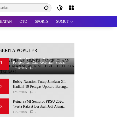
HATAN
OTO
SPORTS
SUMUT
BERITA POPULER
Undhira Inisiasi SIMKES,
1
Pengelolaan Data Kesehatan Siswa
Kini Lebih Cepat dan Terintegrasi
07/08/2026
0
Bobby Nasution Tutup Jamdasu XI,
2
Hadiahi 19 Petugas Upacara Berangkat
ke Jamnas 2026
12/07/2026
0
Ketua SPMI Semprot PRSU 2026:
3
“Pesta Rakyat Berubah Jadi Ajang
Bisnis, Target 300 Ribu Pengunjung
11/07/2026
0
Tinggal Slogan”