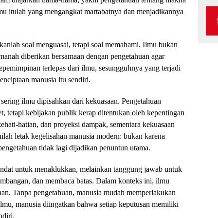
Ilmu itulah yang mengangkat martabatnya dan menjadikannya
ukanlah soal menguasai, tetapi soal memahami. Ilmu bukan
Amanah diberikan bersamaan dengan pengetahuan agar
kepemimpinan terlepas dari ilmu, sesungguhnya yang terjadi
nciptaan manusia itu sendiri.
sering ilmu dipisahkan dari kekuasaan. Pengetahuan
, tetapi kebijakan publik kerap ditentukan oleh kepentingan
 kehati-hatian, dan proyeksi dampak, sementara kekuasaan
nilah letak kegelisahan manusia modern: bukan karena
engetahuan tidak lagi dijadikan penuntun utama.
andat untuk menaklukkan, melainkan tanggung jawab untuk
mbangan, dan membaca batas. Dalam konteks ini, ilmu
ahan. Tanpa pengetahuan, manusia mudah memperlakukan
lmu, manusia diingatkan bahwa setiap keputusan memiliki
diri.