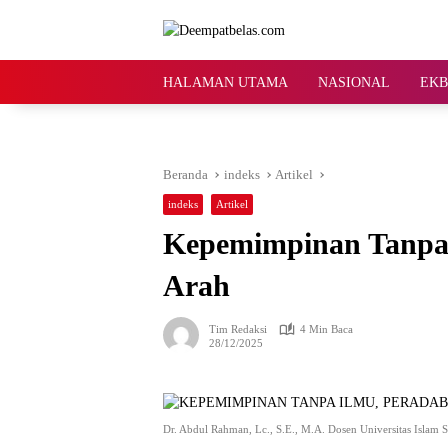
Langsung
ke
konten
HALAMAN UTAMA
NASIONAL
EKB
Beranda
indeks
Artikel
indeks
Artikel
Kepemimpinan Tanpa 
Arah
Tim Redaksi
4 Min Baca
28/12/2025
Dr. Abdul Rahman, Lc., S.E., M.A. Dosen Universitas Islam 