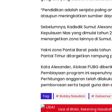
“Pendidikan adalah senjata paling 
ataupun meningkatkan sumber daya 
Sebelumnya, Kadisdik Sumut Alexan
Kepulauan Nias yang dimulai tahun
menargetkan zona lainnya di Sumut.
Yakni zona Pantai Barat pada tahun 
Pantai Timur ditargetkan rampung 
Kata Alexander, Alokasi PUBG diberi
Pembiayaan program ini sepenuhnya
Perhitungan anggaran telah dilaku
pemborosan serta tepat guna dan s
Tag:
Bobby Nasution
Gubernur
Usai di Blokir, Rekening Nasab