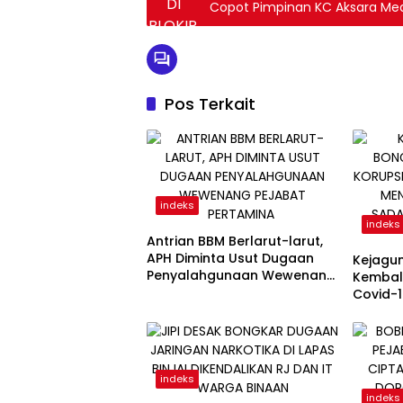
Copot Pimpinan KC Aksara Me
Pos Terkait
indeks
indeks
Antrian BBM Berlarut-larut,
APH Diminta Usut Dugaan
Kejagu
Penyalahgunaan Wewenang
Kembali
Pejabat Pertamina
Covid-
Direktu
Kini Ta
indeks
indeks