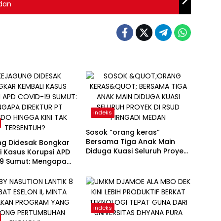
dan
indeks
Sosok “orang keras”
Bersama Tiga Anak Main
ng Didesak Bongkar
Diduga Kuasi Seluruh Proyek
 Kasus Korupsi APD
di RSUD Pirngadi Medan
19 Sumut: Mengapa
r PT Sadado Hingga
k Tersentuh?
indeks