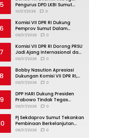
5
Pengurus DPD LKBI Sumut
2026–2031, Tegaskan
10/07/2026
0
Komitmen Perkuat Toleransi
dan Kerukunan
Komisi VII DPR RI Dukung
6
Pemprov Sumut Dalam
Pemberantasan Pungli di
09/07/2026
0
Objek Wisata
Komisi VII DPR RI Dorong PRSU
7
Jadi Ajang Internasional dan
Pusat Investasi Sumut
09/07/2026
0
Bobby Nasution Apresiasi
8
Dukungan Komisi VII DPR RI,
Dorong PRSU Masuk Kalender
09/07/2026
0
Event Nasional
DPP HARI Dukung Presiden
9
Prabowo Tindak Tegas
Pelaku Korupsi Tanpa Tebang
09/07/2026
0
Pilih
Pj Sekdaprov Sumut Tekankan
10
Pembinaan Berkelanjutan
untuk Lahirkan Generasi
08/07/2026
0
Qurani Berkarakter