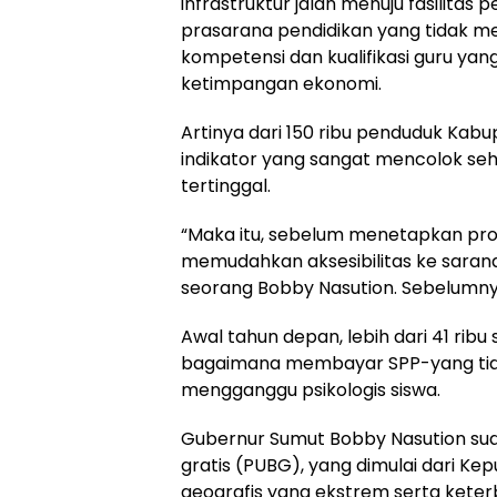
infrastruktur jalan menuju fasilitas pe
prasarana pendidikan yang tidak mem
kompetensi dan kualifikasi guru yan
ketimpangan ekonomi.
Artinya dari 150 ribu penduduk Kabu
indikator yang sangat mencolok seh
tertinggal.
“Maka itu, sebelum menetapkan prog
memudahkan aksesibilitas ke sarana p
seorang Bobby Nasution. Sebelumnya 
Awal tahun depan, lebih dari 41 ribu
bagaimana membayar SPP-yang tida
mengganggu psikologis siswa.
Gubernur Sumut Bobby Nasution s
gratis (PUBG), yang dimulai dari Ke
geografis yang ekstrem serta keterb