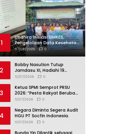
Undhira Inisiasi SIMKES,
1
Pengelolaan Data Kesehatan
Siswa Kini Lebih Cepat dan
07/08/2026
0
Terintegrasi
Bobby Nasution Tutup
2
Jamdasu XI, Hadiahi 19
Petugas Upacara Berangkat
12/07/2026
0
ke Jamnas 2026
Ketua SPMI Semprot PRSU
3
2026: “Pesta Rakyat Berubah
Jadi Ajang Bisnis, Target 300
11/07/2026
0
Ribu Pengunjung Tinggal
Slogan”
Negara Diminta Segera Audit
4
HGU PT Socfin Indonesia.
11/07/2026
0
Bunda Yin Dilantik sebagai