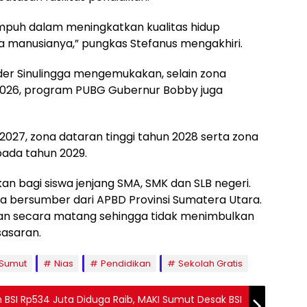
ampuh dalam meningkatkan kualitas hidup
manusianya,” pungkas Stefanus mengakhiri.
der Sinulingga mengemukakan, selain zona
 2026, program PUBG Gubernur Bobby juga
2027, zona dataran tinggi tahun 2028 serta zona
pada tahun 2029.
kan bagi siswa jenjang SMA, SMK dan SLB negeri.
 bersumber dari APBD Provinsi Sumatera Utara.
kan secara matang sehingga tidak menimbulkan
asaran.
 Sumut
Nias
Pendidikan
Sekolah Gratis
ah BSI Rp534 Juta Diduga Raib, MAKI Sumut Desak BSI