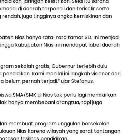
ndidikan, jaringan kelistrikan. Selai itu sarana
adai di daerah terpencil dan terisolir serta
g rendah, juga tingginya angka kemiskinan dan
paten Nias hanya rata-rata tamat SD. Ini menjadi
ingga kabupaten Nias ini mendapat label daerah
ram sekolah gratis, Gubernur terlebih dulu
endidikan. Kami menilai ini langkah visioner dari
belum pernah terjadi,” ujar Stefanus.
 siswa SMA/SMK di Nias tak perlu lagi memikirkan
k hanya membebani orangtua, tapi juga
udah membuat program unggulan bersekolah
pulauan Nias karena wilayah yang sarat tantangan
atasan fasilitas pendidikan.