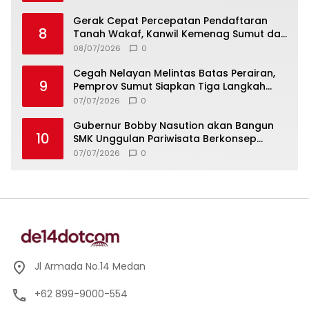
Gerak Cepat Percepatan Pendaftaran
8
Tanah Wakaf, Kanwil Kemenag Sumut dan
Lintas Instansi Bahas Draf MoU
08/07/2026
0
Cegah Nelayan Melintas Batas Perairan,
9
Pemprov Sumut Siapkan Tiga Langkah
Strategis
07/07/2026
0
Gubernur Bobby Nasution akan Bangun
10
SMK Unggulan Pariwisata Berkonsep
Boarding School di Samosir
07/07/2026
0
Jl Armada No.14 Medan
+62 899-9000-554