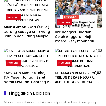
Nasional
Nasional
Aliansi Aktivis Kota (AKTA)
Dorong Budaya Kritik yang
BPK Bongkar Dugaan
Santun dan Saling Menjaga
Celah Anggaran Haji,
Kondusivitas
Potensi Penyimpangan
Dana Haji Bernilai Miliaran
Rupiah
Nasional
Nasional
KSPSI AGN Sumut Murka,
KEJAKSAAN RI SETOR Rp1,03
T.M. Yusuf: Jangan Seret
TRILIUN KE KAS NEGARA,
Nama SPSI Jadi Centeng PT
ASET EDI TANSIL BERHASIL
Indobuildco
DISELAMATKAN
Tinggalkan Balasan
Alamat email Anda tidak akan dipublikasikan.
Ruas yang