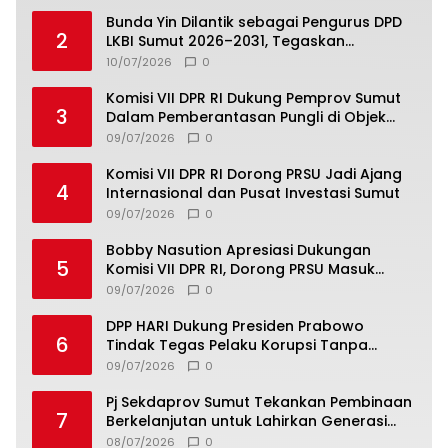
Bunda Yin Dilantik sebagai Pengurus DPD
2
LKBI Sumut 2026–2031, Tegaskan
Komitmen Perkuat Toleransi dan
10/07/2026
0
Kerukunan
Komisi VII DPR RI Dukung Pemprov Sumut
3
Dalam Pemberantasan Pungli di Objek
Wisata
09/07/2026
0
Komisi VII DPR RI Dorong PRSU Jadi Ajang
4
Internasional dan Pusat Investasi Sumut
09/07/2026
0
Bobby Nasution Apresiasi Dukungan
5
Komisi VII DPR RI, Dorong PRSU Masuk
Kalender Event Nasional
09/07/2026
0
DPP HARI Dukung Presiden Prabowo
6
Tindak Tegas Pelaku Korupsi Tanpa
Tebang Pilih
09/07/2026
0
Pj Sekdaprov Sumut Tekankan Pembinaan
7
Berkelanjutan untuk Lahirkan Generasi
Qurani Berkarakter
08/07/2026
0