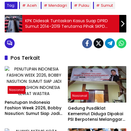
Tag:
Aceh
Mendagri
Pulau
Sumut
KPK Didesak Tuntaskan Kasus Suap DPRD
Sumut 2014-2019 Terutama Pihak SKPD
Yang Belum Tersentuh Hukum
Pos Terkait
Nasional
Nasional
Penutupan Indonesia
Fashion Week 2026, Bobby
Gedung Pusdiklat
Nasution: Sumut Siap Jadi
KemenHut Diduga Dipakai
Pusat Fashion Indonesia
PSI Berpotensi Melanggar
Lewat Wastra
Hukum