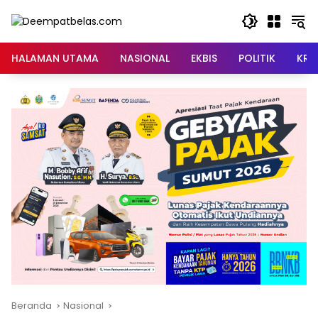
Langsung
ke
konten
HALAMAN UTAMA
NASIONAL
EKBIS
POLITIK
KRI
Beranda
Nasional