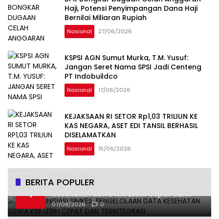
Haji, Potensi Penyimpangan Dana Haji
Bernilai Miliaran Rupiah
Nasional
27/06/2026
KSPSI AGN Sumut Murka, T.M. Yusuf:
Jangan Seret Nama SPSI Jadi Centeng
PT Indobuildco
Nasional
17/06/2026
KEJAKSAAN RI SETOR Rp1,03 TRILIUN KE
KAS NEGARA, ASET EDI TANSIL BERHASIL
DISELAMATKAN
Nasional
15/06/2026
BERITA POPULER
Undhira Inisiasi SIMKES, Pengelolaan Data
1
Kesehatan Siswa Kini Lebih Cepat dan
Terintegrasi
07/08/2026
0