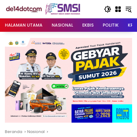
Langsung
ke
konten
HALAMAN UTAMA
NASIONAL
EKBIS
POLITIK
KRI
Beranda
Nasional