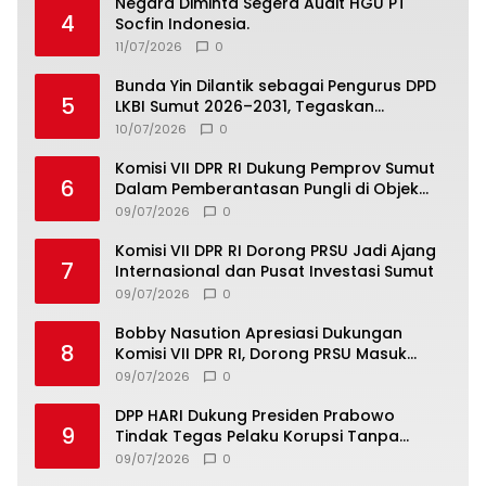
Negara Diminta Segera Audit HGU PT
4
Socfin Indonesia.
11/07/2026
0
Bunda Yin Dilantik sebagai Pengurus DPD
5
LKBI Sumut 2026–2031, Tegaskan
Komitmen Perkuat Toleransi dan
10/07/2026
0
Kerukunan
Komisi VII DPR RI Dukung Pemprov Sumut
6
Dalam Pemberantasan Pungli di Objek
Wisata
09/07/2026
0
Komisi VII DPR RI Dorong PRSU Jadi Ajang
7
Internasional dan Pusat Investasi Sumut
09/07/2026
0
Bobby Nasution Apresiasi Dukungan
8
Komisi VII DPR RI, Dorong PRSU Masuk
Kalender Event Nasional
09/07/2026
0
DPP HARI Dukung Presiden Prabowo
9
Tindak Tegas Pelaku Korupsi Tanpa
Tebang Pilih
09/07/2026
0