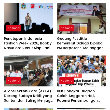
Nasional
Nasional
Penutupan Indonesia
Gedung Pusdiklat
Fashion Week 2026, Bobby
KemenHut Diduga Dipakai
Nasution: Sumut Siap Jadi
PSI Berpotensi Melanggar
Pusat Fashion Indonesia
Hukum
Lewat Wastra
Nasional
Nasional
Aliansi Aktivis Kota (AKTA)
BPK Bongkar Dugaan
Dorong Budaya Kritik yang
Celah Anggaran Haji,
Santun dan Saling Menjaga
Potensi Penyimpangan
Kondusivitas
Dana Haji Bernilai Miliaran
Rupiah