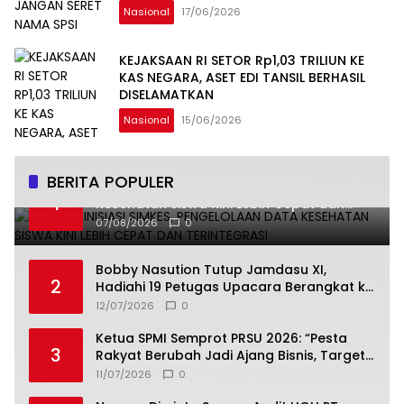
Nasional
17/06/2026
KEJAKSAAN RI SETOR Rp1,03 TRILIUN KE
KAS NEGARA, ASET EDI TANSIL BERHASIL
DISELAMATKAN
Nasional
15/06/2026
BERITA POPULER
Undhira Inisiasi SIMKES, Pengelolaan Data
1
Kesehatan Siswa Kini Lebih Cepat dan
Terintegrasi
07/08/2026
0
Bobby Nasution Tutup Jamdasu XI,
2
Hadiahi 19 Petugas Upacara Berangkat ke
Jamnas 2026
12/07/2026
0
Ketua SPMI Semprot PRSU 2026: “Pesta
3
Rakyat Berubah Jadi Ajang Bisnis, Target
300 Ribu Pengunjung Tinggal Slogan”
11/07/2026
0