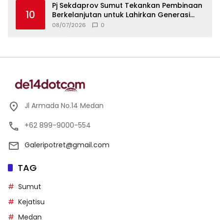
Pj Sekdaprov Sumut Tekankan Pembinaan
10
Berkelanjutan untuk Lahirkan Generasi
Qurani Berkarakter
08/07/2026
0
Jl Armada No.14 Medan
+62 899-9000-554
Galeripotret@gmail.com
TAG
Sumut
Kejatisu
Medan