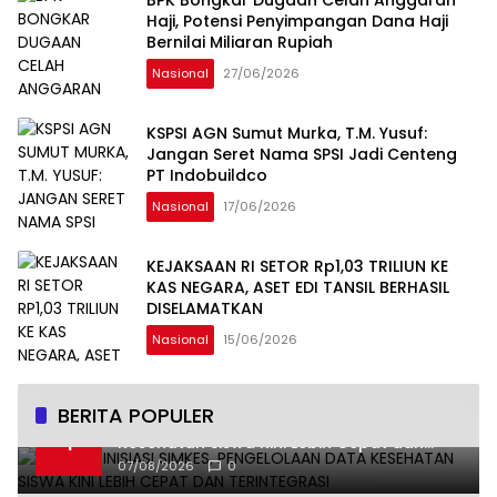
BPK Bongkar Dugaan Celah Anggaran
Haji, Potensi Penyimpangan Dana Haji
Bernilai Miliaran Rupiah
Nasional
27/06/2026
KSPSI AGN Sumut Murka, T.M. Yusuf:
Jangan Seret Nama SPSI Jadi Centeng
PT Indobuildco
Nasional
17/06/2026
KEJAKSAAN RI SETOR Rp1,03 TRILIUN KE
KAS NEGARA, ASET EDI TANSIL BERHASIL
DISELAMATKAN
Nasional
15/06/2026
BERITA POPULER
Undhira Inisiasi SIMKES, Pengelolaan Data
1
Kesehatan Siswa Kini Lebih Cepat dan
Terintegrasi
07/08/2026
0