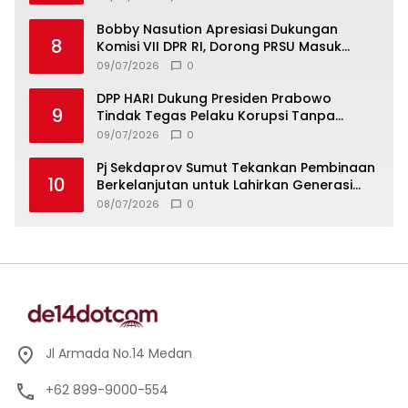
Bobby Nasution Apresiasi Dukungan
8
Komisi VII DPR RI, Dorong PRSU Masuk
Kalender Event Nasional
09/07/2026
0
DPP HARI Dukung Presiden Prabowo
9
Tindak Tegas Pelaku Korupsi Tanpa
Tebang Pilih
09/07/2026
0
Pj Sekdaprov Sumut Tekankan Pembinaan
10
Berkelanjutan untuk Lahirkan Generasi
Qurani Berkarakter
08/07/2026
0
Jl Armada No.14 Medan
+62 899-9000-554