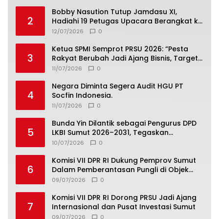
Bobby Nasution Tutup Jamdasu XI,
2
Hadiahi 19 Petugas Upacara Berangkat ke
Jamnas 2026
12/07/2026
0
Ketua SPMI Semprot PRSU 2026: “Pesta
3
Rakyat Berubah Jadi Ajang Bisnis, Target
300 Ribu Pengunjung Tinggal Slogan”
11/07/2026
0
Negara Diminta Segera Audit HGU PT
4
Socfin Indonesia.
11/07/2026
0
Bunda Yin Dilantik sebagai Pengurus DPD
5
LKBI Sumut 2026–2031, Tegaskan
Komitmen Perkuat Toleransi dan
10/07/2026
0
Kerukunan
Komisi VII DPR RI Dukung Pemprov Sumut
6
Dalam Pemberantasan Pungli di Objek
Wisata
09/07/2026
0
Komisi VII DPR RI Dorong PRSU Jadi Ajang
7
Internasional dan Pusat Investasi Sumut
09/07/2026
0