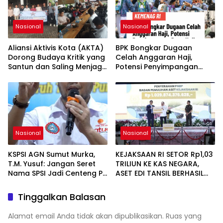
Nasional
Nasional
Aliansi Aktivis Kota (AKTA)
BPK Bongkar Dugaan
Dorong Budaya Kritik yang
Celah Anggaran Haji,
Santun dan Saling Menjaga
Potensi Penyimpangan
Kondusivitas
Dana Haji Bernilai Miliaran
Rupiah
Nasional
Nasional
KSPSI AGN Sumut Murka,
KEJAKSAAN RI SETOR Rp1,03
T.M. Yusuf: Jangan Seret
TRILIUN KE KAS NEGARA,
Nama SPSI Jadi Centeng PT
ASET EDI TANSIL BERHASIL
Indobuildco
DISELAMATKAN
Tinggalkan Balasan
Alamat email Anda tidak akan dipublikasikan.
Ruas yang