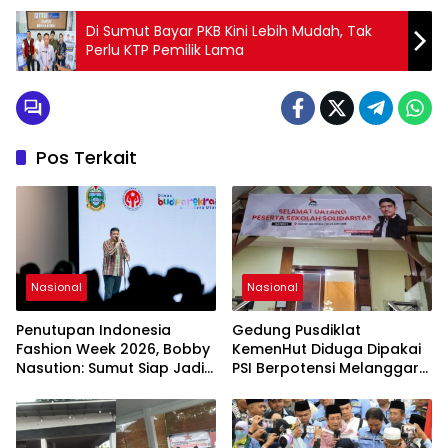
Di Sumut Bayar PKB Kini Lebih Mudah, Tak
Perlu KTP Pemilik Lama
Pos Terkait
Nasional
Nasional
Penutupan Indonesia
Gedung Pusdiklat
Fashion Week 2026, Bobby
KemenHut Diduga Dipakai
Nasution: Sumut Siap Jadi
PSI Berpotensi Melanggar
Pusat Fashion Indonesia
Hukum
Lewat Wastra