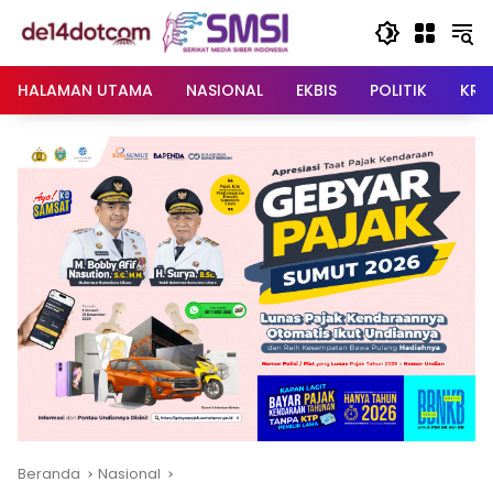
Langsung
ke
konten
HALAMAN UTAMA
NASIONAL
EKBIS
POLITIK
KRI
Beranda
Nasional