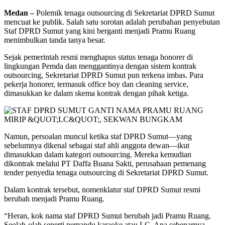
Medan –
Polemik tenaga outsourcing di Sekretariat DPRD Sumut
mencuat ke publik. Salah satu sorotan adalah perubahan penyebutan
Staf DPRD Sumut yang kini berganti menjadi Pramu Ruang
menimbulkan tanda tanya besar.
Sejak pemerintah resmi menghapus status tenaga honorer di
lingkungan Pemda dan menggantinya dengan sistem kontrak
outsourcing, Sekretariat DPRD Sumut pun terkena imbas. Para
pekerja honorer, termasuk office boy dan cleaning service,
dimasukkan ke dalam skema kontrak dengan pihak ketiga.
Namun, persoalan muncul ketika staf DPRD Sumut—yang
sebelumnya dikenal sebagai staf ahli anggota dewan—ikut
dimasukkan dalam kategori outsourcing. Mereka kemudian
dikontrak melalui PT Daffa Buana Sakti, perusahaan pemenang
tender penyedia tenaga outsourcing di Sekretariat DPRD Sumut.
Dalam kontrak tersebut, nomenklatur staf DPRD Sumut resmi
berubah menjadi Pramu Ruang.
“Heran, kok nama staf DPRD Sumut berubah jadi Pramu Ruang.
Seolah-olah seperti pemandu karaoke atau LC. Apa sebenarnya