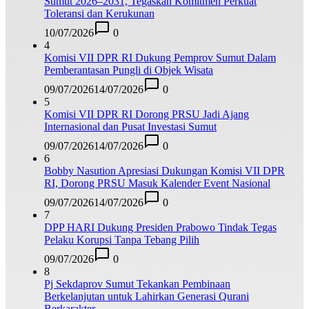
Sumut 2026–2031, Tegaskan Komitmen Perkuat
Toleransi dan Kerukunan
10/07/2026
0
4
Komisi VII DPR RI Dukung Pemprov Sumut Dalam
Pemberantasan Pungli di Objek Wisata
09/07/2026
14/07/2026
0
5
Komisi VII DPR RI Dorong PRSU Jadi Ajang
Internasional dan Pusat Investasi Sumut
09/07/2026
14/07/2026
0
6
Bobby Nasution Apresiasi Dukungan Komisi VII DPR
RI, Dorong PRSU Masuk Kalender Event Nasional
09/07/2026
14/07/2026
0
7
DPP HARI Dukung Presiden Prabowo Tindak Tegas
Pelaku Korupsi Tanpa Tebang Pilih
09/07/2026
0
8
Pj Sekdaprov Sumut Tekankan Pembinaan
Berkelanjutan untuk Lahirkan Generasi Qurani
Berkarakter