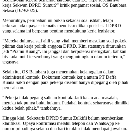
kerja Sekwan DPRD Sumut?” kritik pengamat sosial, OS Batubara,
Selasa (16/9/2025).
Menurutnya, perubahan ini bukan sekadar soal istilah, tetapi
terkesan ada upaya sistematis mendiskreditkan posisi staf DPRD
yang selama ini berperan penting mendukung kerja legislator.
“Mereka dulunya staf ahli yang vital, memberi masukan soal pokok
pikiran dan kerja politik anggota DPRD. Kini statusnya diturunkan
jadi “Pramu Ruang”. Ini janggal dan berpotensi merugikan, bahkan
bisa ada motif tersembunyi yang menguntungkan oknum tertentu,”
tegasnya.
Selain itu, OS Batubara juga menemukan kejanggalan dalam
administrasi kontrak. Dokumen kontrak kerja antara PT Daffa
Buana Sakti dengan para pekerja disebut hanya dipegang oleh pihak
perusahaan.
“Pekerja tidak pegang salinan kontrak. Jadi kalau ada masalah,
mereka tak punya bukti hukum. Padahal kontrak seharusnya dimiliki
kedua belah pihak,” tambahnya.
Hingga kini, Sekretaris DPRD Sumut Zulkifli belum memberikan
klarifikasi. Upaya konfirmasi melalui telepon dan WhatsApp ke
nomor pribadinya selama dua hari terakhir tidak mendapat jawaban.