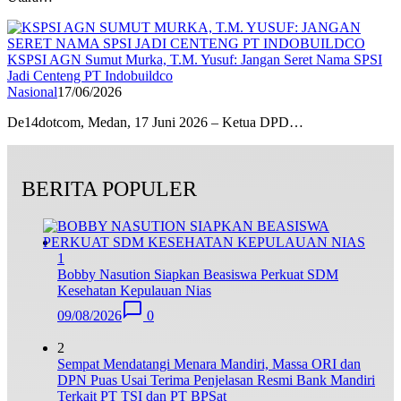
KSPSI AGN Sumut Murka, T.M. Yusuf: Jangan Seret Nama SPSI
Jadi Centeng PT Indobuildco
Nasional
17/06/2026
De14dotcom, Medan, 17 Juni 2026 – Ketua DPD…
BERITA POPULER
1
Bobby Nasution Siapkan Beasiswa Perkuat SDM
Kesehatan Kepulauan Nias
09/08/2026
0
2
Sempat Mendatangi Menara Mandiri, Massa ORI dan
DPN Puas Usai Terima Penjelasan Resmi Bank Mandiri
Terkait PT TSI dan PT BPSat