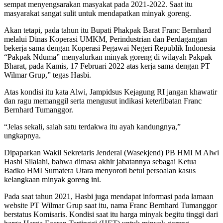
sempat menyengsarakan masyakat pada 2021-2022. Saat itu
masyarakat sangat sulit untuk mendapatkan minyak goreng.
Akan tetapi, pada tahun itu Bupati Phakpak Barat Franc Bernhard
melalui Dinas Koperasi UMKM, Perindustrian dan Perdagangan
bekerja sama dengan Koperasi Pegawai Negeri Republik Indonesia
“Pakpak Nduma” menyalurkan minyak goreng di wilayah Pakpak
Bharat, pada Kamis, 17 Februari 2022 atas kerja sama dengan PT
Wilmar Grup,” tegas Hasbi.
Atas kondisi itu kata Alwi, Jampidsus Kejagung RI jangan khawatir
dan ragu memanggil serta mengusut indikasi keterlibatan Franc
Bernhard Tumanggor.
“Jelas sekali, salah satu terdakwa itu ayah kandungnya,”
ungkapnya.
Dipaparkan Wakil Sekretaris Jenderal (Wasekjend) PB HMI M Alwi
Hasbi Silalahi, bahwa dimasa akhir jabatannya sebagai Ketua
Badko HMI Sumatera Utara menyoroti betul persoalan kasus
kelangkaan minyak goreng ini.
Pada saat tahun 2021, Hasbi juga mendapat informasi pada lamaan
website PT Wilmar Grup saat itu, nama Franc Bernhard Tumanggor
berstatus Komisaris. Kondisi saat itu harga minyak begitu tinggi dari