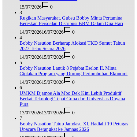
15/07/2026
0
3
Rugikan Masyarakat, Gubsu Bobby Minta Pertamina
Bereskan Persoalan Distribusi BBM Dalam Dua Hari
14/07/2026
16/07/2026
0
4
Bobby Nasution Berharap Alokasi TKD Sumut Tahun
2027 Tetap Setara 2026
14/07/2026
15/07/2026
0
5
Bobby Nasution Lantik 8 Pejabat Eselon II, Minta
Ciptakan Program yang Dorong Pertumbuhan Ekonomi
14/07/2026
15/07/2026
0
6
UMKM Djamoe Ala Mbo Dek Kini Lebih Produktif
Berkat Teknologi Tepat Guna dari Universitas Dhyana
Pura
13/07/2026
13/07/2026
0
7
Bobby Nasution Tutup Jamdasu XI, Hadiahi 19 Petugas
Upacara Berangkat ke Jamnas 2026