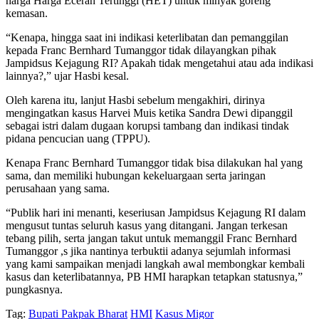
harga Harga Eceran Tertinggi (HET) untuk minyak goreng
kemasan.
“Kenapa, hingga saat ini indikasi keterlibatan dan pemanggilan
kepada Franc Bernhard Tumanggor tidak dilayangkan pihak
Jampidsus Kejagung RI? Apakah tidak mengetahui atau ada indikasi
lainnya?,” ujar Hasbi kesal.
Oleh karena itu, lanjut Hasbi sebelum mengakhiri, dirinya
mengingatkan kasus Harvei Muis ketika Sandra Dewi dipanggil
sebagai istri dalam dugaan korupsi tambang dan indikasi tindak
pidana pencucian uang (TPPU).
Kenapa Franc Bernhard Tumanggor tidak bisa dilakukan hal yang
sama, dan memiliki hubungan kekeluargaan serta jaringan
perusahaan yang sama.
“Publik hari ini menanti, keseriusan Jampidsus Kejagung RI dalam
mengusut tuntas seluruh kasus yang ditangani. Jangan terkesan
tebang pilih, serta jangan takut untuk memanggil Franc Bernhard
Tumanggor ,s jika nantinya terbuktii adanya sejumlah informasi
yang kami sampaikan menjadi langkah awal membongkar kembali
kasus dan keterlibatannya, PB HMI harapkan tetapkan statusnya,”
pungkasnya.
Tag:
Bupati Pakpak Bharat
HMI
Kasus Migor