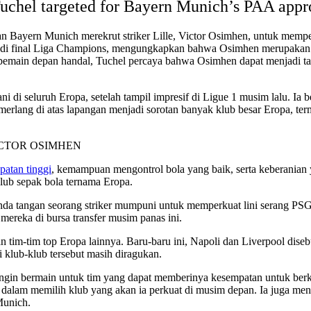
Tuchel targeted for Bayern Munich’s PAA app
n Bayern Munich merekrut striker Lille, Victor Osimhen, untuk memper
i final Liga Champions, mengungkapkan bahwa Osimhen merupakan pem
k pemain depan handal, Tuchel percaya bahwa Osimhen dapat menjadi t
i di seluruh Eropa, setelah tampil impresif di Ligue 1 musim lalu. Ia
erlang di atas lapangan menjadi sorotan banyak klub besar Eropa, ter
patan tinggi
, kemampuan mengontrol bola yang baik, serta keberanian
lub sepak bola ternama Eropa.
da tangan seorang striker mumpuni untuk memperkuat lini serang PSG
ereka di bursa transfer musim panas ini.
tim-tim top Eropa lainnya. Baru-baru ini, Napoli dan Liverpool diseb
i klub-klub tersebut masih diragukan.
gin bermain untuk tim yang dapat memberinya kesempatan untuk berkem
a dalam memilih klub yang akan ia perkuat di musim depan. Ia juga m
Munich.