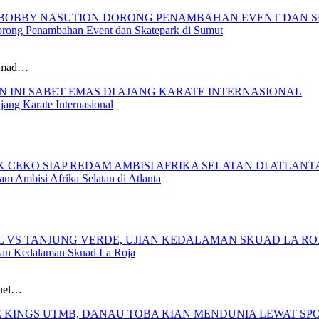
orong Penambahan Event dan Skatepark di Sumut
ammad…
ang Karate Internasional
m Ambisi Afrika Selatan di Atlanta
jian Kedalaman Skuad La Roja
duel…