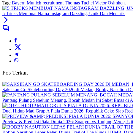
Tag:
Bayern Munich
recruitment
Thomas Tuchel
Victor Osimhen.
5 Tricks Membuat Nama Instagram Dazzling, Unik Dan Menarik
Pos Terkait
Saksikan Go Skateboarding Day 2026 di Medan, Bobby Nasution D
Pantang Pulang Sebelum Menang, Bocah Medan Ini Sabet Emas di Aj
Duel Hidup Mati Grup A Piala Dunia 2026: Republik Ceko Siap Reda
Preview & Prediksi Piala Dunia 2026: Spanyol vs Tanjung Verde, U
Bobby Nasution Lepas Pelari Dunia Trail of The Kings UTMB, Dan