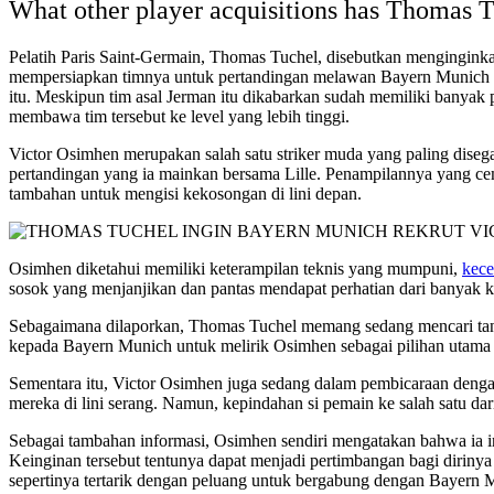
What other player acquisitions has Thomas 
Pelatih Paris Saint-Germain, Thomas Tuchel, disebutkan menginginka
mempersiapkan timnya untuk pertandingan melawan Bayern Munich d
itu. Meskipun tim asal Jerman itu dikabarkan sudah memiliki banya
membawa tim tersebut ke level yang lebih tinggi.
Victor Osimhen merupakan salah satu striker muda yang paling disegan
pertandingan yang ia mainkan bersama Lille. Penampilannya yang cem
tambahan untuk mengisi kekosongan di lini depan.
Osimhen diketahui memiliki keterampilan teknis yang mumpuni,
kece
sosok yang menjanjikan dan pantas mendapat perhatian dari banyak k
Sebagaimana dilaporkan, Thomas Tuchel memang sedang mencari tan
kepada Bayern Munich untuk melirik Osimhen sebagai pilihan utama m
Sementara itu, Victor Osimhen juga sedang dalam pembicaraan dengan 
mereka di lini serang. Namun, kepindahan si pemain ke salah satu dar
Sebagai tambahan informasi, Osimhen sendiri mengatakan bahwa ia in
Keinginan tersebut tentunya dapat menjadi pertimbangan bagi diriny
sepertinya tertarik dengan peluang untuk bergabung dengan Bayern 