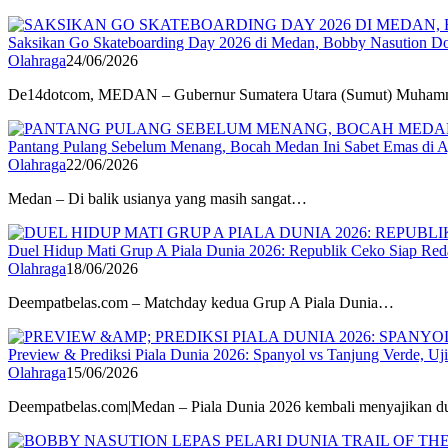
Saksikan Go Skateboarding Day 2026 di Medan, Bobby Nasution D
Olahraga
24/06/2026
De14dotcom, MEDAN – Gubernur Sumatera Utara (Sumut) Muh
Pantang Pulang Sebelum Menang, Bocah Medan Ini Sabet Emas di Aj
Olahraga
22/06/2026
Medan – Di balik usianya yang masih sangat…
Duel Hidup Mati Grup A Piala Dunia 2026: Republik Ceko Siap Reda
Olahraga
18/06/2026
Deempatbelas.com – Matchday kedua Grup A Piala Dunia…
Preview & Prediksi Piala Dunia 2026: Spanyol vs Tanjung Verde, U
Olahraga
15/06/2026
Deempatbelas.com|Medan – Piala Dunia 2026 kembali menyajikan 