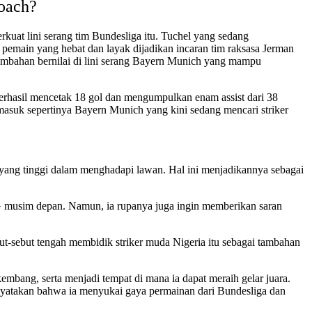
roach?
kuat lini serang tim Bundesliga itu. Tuchel yang sedang
ain yang hebat dan layak dijadikan incaran tim raksasa Jerman
ambahan bernilai di lini serang Bayern Munich yang mampu
 berhasil mencetak 18 gol dan mengumpulkan enam assist dari 38
masuk sepertinya Bayern Munich yang kini sedang mencari striker
 yang tinggi dalam menghadapi lawan. Hal ini menjadikannya sebagai
 musim depan. Namun, ia rupanya juga ingin memberikan saran
ut-sebut tengah membidik striker muda Nigeria itu sebagai tambahan
bang, serta menjadi tempat di mana ia dapat meraih gelar juara.
enyatakan bahwa ia menyukai gaya permainan dari Bundesliga dan