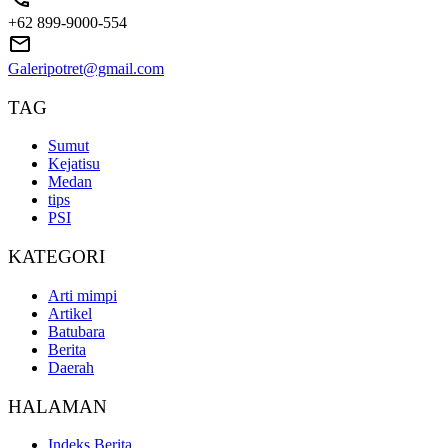
+62 899-9000-554
Galeripotret@gmail.com
TAG
Sumut
Kejatisu
Medan
tips
PSI
KATEGORI
Arti mimpi
Artikel
Batubara
Berita
Daerah
HALAMAN
Indeks Berita