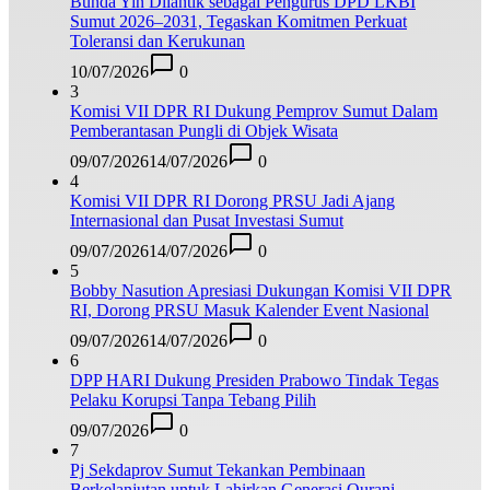
Bunda Yin Dilantik sebagai Pengurus DPD LKBI
Sumut 2026–2031, Tegaskan Komitmen Perkuat
Toleransi dan Kerukunan
10/07/2026
0
3
Komisi VII DPR RI Dukung Pemprov Sumut Dalam
Pemberantasan Pungli di Objek Wisata
09/07/2026
14/07/2026
0
4
Komisi VII DPR RI Dorong PRSU Jadi Ajang
Internasional dan Pusat Investasi Sumut
09/07/2026
14/07/2026
0
5
Bobby Nasution Apresiasi Dukungan Komisi VII DPR
RI, Dorong PRSU Masuk Kalender Event Nasional
09/07/2026
14/07/2026
0
6
DPP HARI Dukung Presiden Prabowo Tindak Tegas
Pelaku Korupsi Tanpa Tebang Pilih
09/07/2026
0
7
Pj Sekdaprov Sumut Tekankan Pembinaan
Berkelanjutan untuk Lahirkan Generasi Qurani