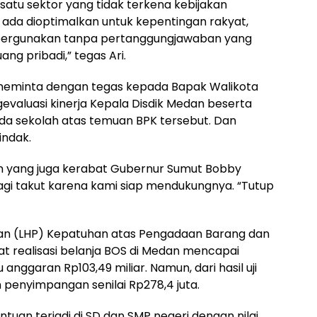
satu sektor yang tidak terkena kebijakan
g ada dioptimalkan untuk kepentingan rakyat,
ipergunakan tanpa pertanggungjawaban yang
uang pribadi,” tegas Ari.
i meminta dengan tegas kepada Bapak Walikota
valuasi kinerja Kepala Disdik Medan beserta
da sekolah atas temuan BPK tersebut. Dan
indak.
dan yang juga kerabat Gubernur Sumut Bobby
lagi takut karena kami siap mendukungnya. “Tutup
aan (LHP) Kepatuhan atas Pengadaan Barang dan
 realisasi belanja BOS di Medan mencapai
u anggaran Rp103,49 miliar. Namun, dari hasil uji
n penyimpangan senilai Rp278,4 juta.
entuan terjadi di SD dan SMP negeri dengan nilai