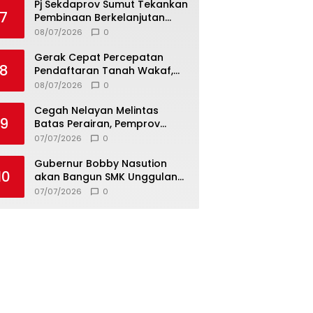
Pj Sekdaprov Sumut Tekankan
7
Pembinaan Berkelanjutan
untuk Lahirkan Generasi
08/07/2026
0
Qurani Berkarakter
Gerak Cepat Percepatan
8
Pendaftaran Tanah Wakaf,
Kanwil Kemenag Sumut dan
08/07/2026
0
Lintas Instansi Bahas Draf
MoU
Cegah Nelayan Melintas
9
Batas Perairan, Pemprov
Sumut Siapkan Tiga Langkah
07/07/2026
0
Strategis
Gubernur Bobby Nasution
10
akan Bangun SMK Unggulan
Pariwisata Berkonsep
07/07/2026
0
Boarding School di Samosir