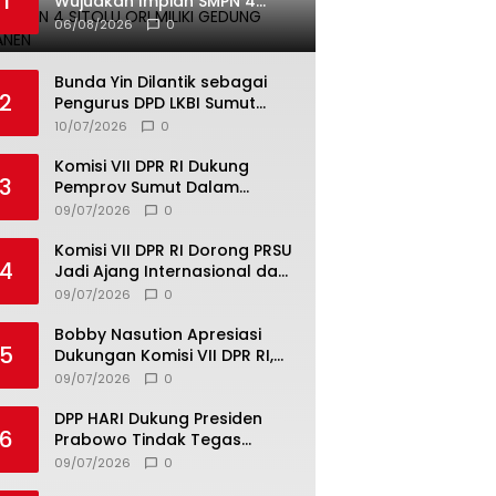
1
Wujudkan Impian SMPN 4
Sitolu Ori Miliki Gedung
06/08/2026
0
Permanen
Bunda Yin Dilantik sebagai
2
Pengurus DPD LKBI Sumut
2026–2031, Tegaskan
10/07/2026
0
Komitmen Perkuat Toleransi
dan Kerukunan
Komisi VII DPR RI Dukung
3
Pemprov Sumut Dalam
Pemberantasan Pungli di
09/07/2026
0
Objek Wisata
Komisi VII DPR RI Dorong PRSU
4
Jadi Ajang Internasional dan
Pusat Investasi Sumut
09/07/2026
0
Bobby Nasution Apresiasi
5
Dukungan Komisi VII DPR RI,
Dorong PRSU Masuk Kalender
09/07/2026
0
Event Nasional
DPP HARI Dukung Presiden
6
Prabowo Tindak Tegas
Pelaku Korupsi Tanpa Tebang
09/07/2026
0
Pilih