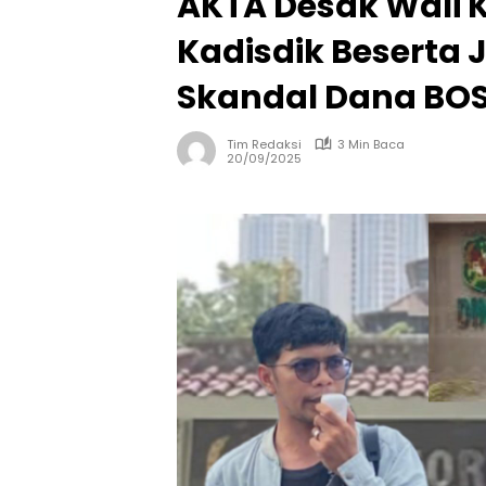
AKTA Desak Wali 
Kadisdik Beserta 
Skandal Dana BO
Tim Redaksi
3 Min Baca
20/09/2025