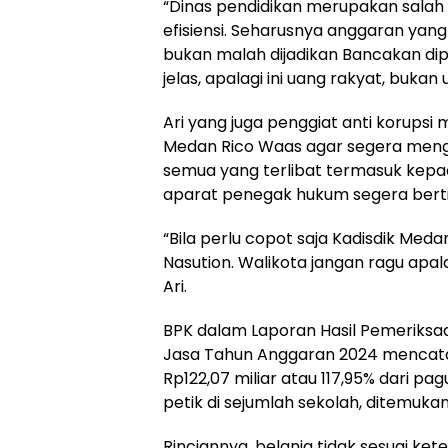
“Dinas pendidikan merupakan salah 
efisiensi. Seharusnya anggaran yan
bukan malah dijadikan Bancakan d
jelas, apalagi ini uang rakyat, bukan 
Ari yang juga penggiat anti korups
Medan Rico Waas agar segera menge
semua yang terlibat termasuk kepa
aparat penegak hukum segera bert
“Bila perlu copot saja Kadisdik Me
Nasution. Walikota jangan ragu apa
Ari.
BPK dalam Laporan Hasil Pemeriks
Jasa Tahun Anggaran 2024 mencatat
Rp122,07 miliar atau 117,95% dari pag
petik di sejumlah sekolah, ditemuka
Rinciannya, belanja tidak sesuai ket