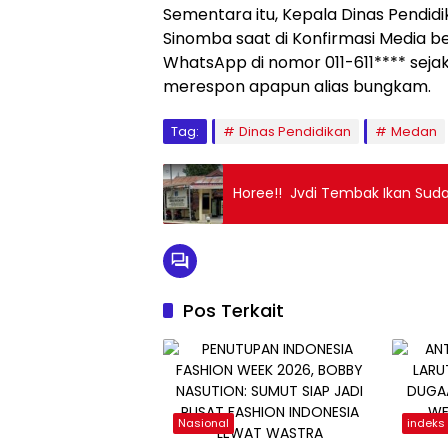
Sementara itu, Kepala Dinas Pendi
Sinomba saat di Konfirmasi Media be
WhatsApp di nomor 011-611**** seja
merespon apapun alias bungkam.
Tag:
Dinas Pendidikan
Medan
Horee!! Jvdi Tembak Ikan Suda
Pos Terkait
Nasional
indeks