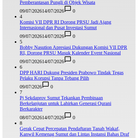
Pemberantasan Pungli di Objek Wisata
09/07/2026
14/07/2026
0
4
Komisi VII DPR RI Dorong PRSU Jadi Ajang
Internasional dan Pusat Investasi Sumut
09/07/2026
14/07/2026
0
5
Bobby Nasution Apresiasi Dukungan Komisi VII DPR
RI, Dorong PRSU Masuk Kalender Event Nasional
09/07/2026
14/07/2026
0
6
DPP HARI Dukung Presiden Prabowo Tindak Tegas
Pelaku Korupsi Tanpa Tebang Pilih
09/07/2026
0
7
Pj Sekdaprov Sumut Tekankan Pembinaan
Berkelanjutan untuk Lahirkan Generasi Qurani
Berkarakter
08/07/2026
14/07/2026
0
8
Gerak Cepat Percepatan Pendaftaran Tanah Wakaf,
Kanwil Kemenag Sumut dan Lintas Instansi Bahas Draf