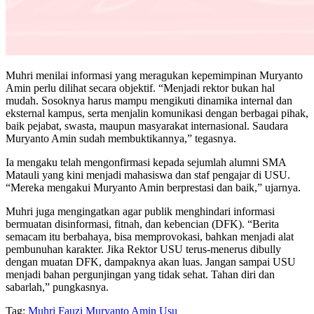
Muhri menilai informasi yang meragukan kepemimpinan Muryanto
Amin perlu dilihat secara objektif. “Menjadi rektor bukan hal
mudah. Sosoknya harus mampu mengikuti dinamika internal dan
eksternal kampus, serta menjalin komunikasi dengan berbagai pihak,
baik pejabat, swasta, maupun masyarakat internasional. Saudara
Muryanto Amin sudah membuktikannya,” tegasnya.
Ia mengaku telah mengonfirmasi kepada sejumlah alumni SMA
Matauli yang kini menjadi mahasiswa dan staf pengajar di USU.
“Mereka mengakui Muryanto Amin berprestasi dan baik,” ujarnya.
Muhri juga mengingatkan agar publik menghindari informasi
bermuatan disinformasi, fitnah, dan kebencian (DFK). “Berita
semacam itu berbahaya, bisa memprovokasi, bahkan menjadi alat
pembunuhan karakter. Jika Rektor USU terus-menerus dibully
dengan muatan DFK, dampaknya akan luas. Jangan sampai USU
menjadi bahan pergunjingan yang tidak sehat. Tahan diri dan
sabarlah,” pungkasnya.
Tag:
Muhri Fauzi
Muryanto Amin
Usu