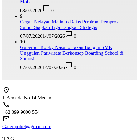
MoU
08/07/2026
0
9
Cegah Nelayan Melintas Batas Perairan, Pemprov
Sumut Siapkan Tiga Langkah Strategis
07/07/2026
14/07/2026
0
10
Gubernur Bobby Nasution akan Bangun SMK
Unggulan Pariwisata Berkonsep Boarding School di
Samosir
07/07/2026
14/07/2026
0
Jl Armada No.14 Medan
+62 899-9000-554
Galeripotret@gmail.com
TAG