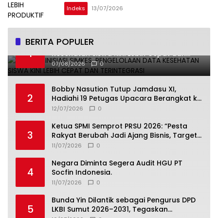
Indeks
13/07/2026
BERITA POPULER
Undhira Inisiasi SIMKES, Pengelolaan Data
1
Kesehatan Siswa Kini Lebih Cepat dan
Terintegrasi
07/08/2026
0
Bobby Nasution Tutup Jamdasu XI,
2
Hadiahi 19 Petugas Upacara Berangkat ke
Jamnas 2026
12/07/2026
0
Ketua SPMI Semprot PRSU 2026: “Pesta
3
Rakyat Berubah Jadi Ajang Bisnis, Target
300 Ribu Pengunjung Tinggal Slogan”
11/07/2026
0
Negara Diminta Segera Audit HGU PT
4
Socfin Indonesia.
11/07/2026
0
Bunda Yin Dilantik sebagai Pengurus DPD
5
LKBI Sumut 2026–2031, Tegaskan