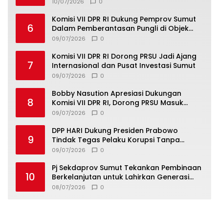
Komitmen Perkuat Toleransi dan
10/07/2026
0
Kerukunan
Komisi VII DPR RI Dukung Pemprov Sumut
6
Dalam Pemberantasan Pungli di Objek
Wisata
09/07/2026
0
Komisi VII DPR RI Dorong PRSU Jadi Ajang
7
Internasional dan Pusat Investasi Sumut
09/07/2026
0
Bobby Nasution Apresiasi Dukungan
8
Komisi VII DPR RI, Dorong PRSU Masuk
Kalender Event Nasional
09/07/2026
0
DPP HARI Dukung Presiden Prabowo
9
Tindak Tegas Pelaku Korupsi Tanpa
Tebang Pilih
09/07/2026
0
Pj Sekdaprov Sumut Tekankan Pembinaan
10
Berkelanjutan untuk Lahirkan Generasi
Qurani Berkarakter
08/07/2026
0