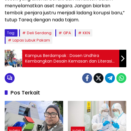
menyelamatkan aset negara. Jangan biarkan
tembok penjara justru menjadi ladang korupsi baru,”
tutup Tareq dengan nada tajam.
Tag:
Deli Serdang
GPA
KKN
Lapas Lubuk Pakam
Kampus Berdampak : Dosen Undhira
Kembangkan Desain Kemasan dan Literasi
Keuangan untuk Kelompok Pengolah Hasil
Laut di Tanjung Benoa
Pos Terkait
indeks
indeks