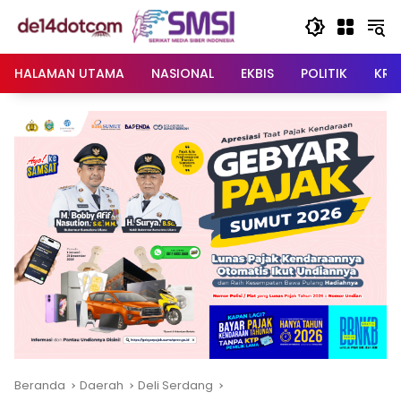
Langsung
ke
konten
HALAMAN UTAMA
NASIONAL
EKBIS
POLITIK
KRI
Beranda
Daerah
Deli Serdang