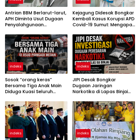
Antrian BBM Berlarut-larut,
Kejagung Didesak Bongkar
APH Diminta Usut Dugaan
Kembali Kasus Korupsi APD
Penyalahgunaan
Covid-19 Sumut: Mengapa
Wewenang Pejabat
Direktur PT Sadado Hingga
Pertamina
Kini Tak Tersentuh?
indeks
indeks
Sosok “orang keras”
JIPI Desak Bongkar
Bersama Tiga Anak Main
Dugaan Jaringan
Diduga Kuasi Seluruh
Narkotika di Lapas Binjai
Proyek di RSUD Pirngadi
Dikendalikan RJ dan IT
Medan
Warga Binaan
indeks
indeks