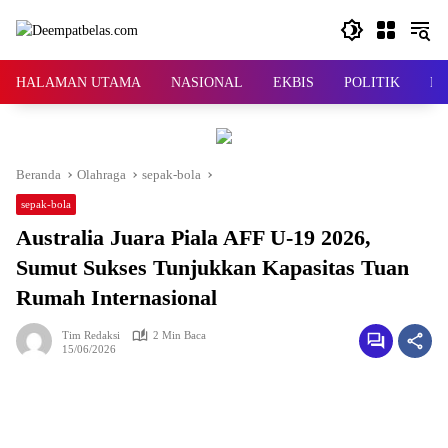
Langsung
ke
konten
HALAMAN UTAMA
NASIONAL
EKBIS
POLITIK
KR
Beranda
Olahraga
sepak-bola
sepak-bola
Australia Juara Piala AFF U-19 2026,
Sumut Sukses Tunjukkan Kapasitas Tuan
Rumah Internasional
Tim Redaksi
2 Min Baca
15/06/2026