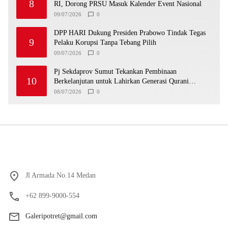
8
RI, Dorong PRSU Masuk Kalender Event Nasional
09/07/2026
0
DPP HARI Dukung Presiden Prabowo Tindak Tegas
9
Pelaku Korupsi Tanpa Tebang Pilih
09/07/2026
0
Pj Sekdaprov Sumut Tekankan Pembinaan
10
Berkelanjutan untuk Lahirkan Generasi Qurani
Berkarakter
08/07/2026
0
Jl Armada No.14 Medan
+62 899-9000-554
Galeripotret@gmail.com