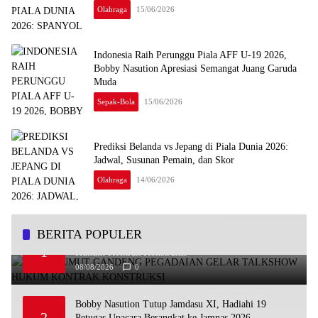
Olahraga
15/06/2026
Indonesia Raih Perunggu Piala AFF U-19 2026,
Bobby Nasution Apresiasi Semangat Juang Garuda
Muda
Sepak-Bola
15/06/2026
Prediksi Belanda vs Jepang di Piala Dunia 2026:
Jadwal, Susunan Pemain, dan Skor
Olahraga
14/06/2026
BERITA POPULER
PAKKI Sumut Gandeng Pegadaian Gelar Talkshow
1
Hukum Kontrak Konstruksi
08/08/2026
0
Bobby Nasution Tutup Jamdasu XI, Hadiahi 19
2
Petugas Upacara Berangkat ke Jamnas 2026