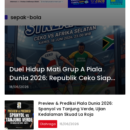
sepak-bola
Duel Hidup Mati Grup A Piala
Dunia 2026: Republik Ceko Siap
Redam Ambisi Afrika Selatan di
18/06/2026
Atlanta
Preview & Prediksi Piala Dunia 2026:
Spanyol vs Tanjung Verde, Ujian
Kedalaman Skuad La Roja
Olahraga
15/06/2026