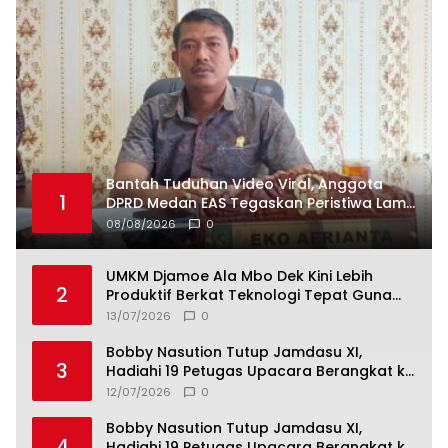
Bantah Tuduhan Video Viral, Anggota
1
DPRD Medan EAS Tegaskan Peristiwa Lama
dan Bukan Vape Narkotika
08/08/2026
0
UMKM Djamoe Ala Mbo Dek Kini Lebih
2
Produktif Berkat Teknologi Tepat Guna
dari Universitas Dhyana Pura
13/07/2026
0
Bobby Nasution Tutup Jamdasu XI,
3
Hadiahi 19 Petugas Upacara Berangkat ke
Jamnas 2026
12/07/2026
0
Bobby Nasution Tutup Jamdasu XI,
4
Hadiahi 19 Petugas Upacara Berangkat ke