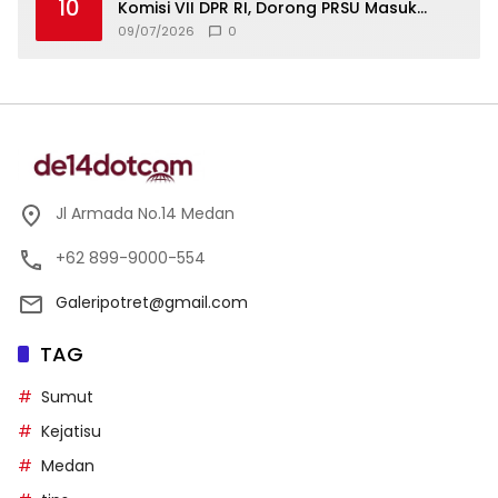
10
Komisi VII DPR RI, Dorong PRSU Masuk
Kalender Event Nasional
09/07/2026
0
Jl Armada No.14 Medan
+62 899-9000-554
Galeripotret@gmail.com
TAG
Sumut
Kejatisu
Medan