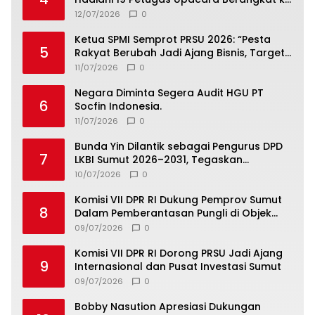
Jamnas 2026
12/07/2026
0
Ketua SPMI Semprot PRSU 2026: “Pesta
5
Rakyat Berubah Jadi Ajang Bisnis, Target
300 Ribu Pengunjung Tinggal Slogan”
11/07/2026
0
Negara Diminta Segera Audit HGU PT
6
Socfin Indonesia.
11/07/2026
0
Bunda Yin Dilantik sebagai Pengurus DPD
7
LKBI Sumut 2026–2031, Tegaskan
Komitmen Perkuat Toleransi dan
10/07/2026
0
Kerukunan
Komisi VII DPR RI Dukung Pemprov Sumut
8
Dalam Pemberantasan Pungli di Objek
Wisata
09/07/2026
0
Komisi VII DPR RI Dorong PRSU Jadi Ajang
9
Internasional dan Pusat Investasi Sumut
09/07/2026
0
Bobby Nasution Apresiasi Dukungan