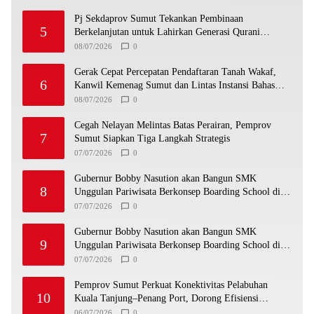
Pj Sekdaprov Sumut Tekankan Pembinaan
5
Berkelanjutan untuk Lahirkan Generasi Qurani
Berkarakter
08/07/2026
0
Gerak Cepat Percepatan Pendaftaran Tanah Wakaf,
6
Kanwil Kemenag Sumut dan Lintas Instansi Bahas
Draf MoU
08/07/2026
0
Cegah Nelayan Melintas Batas Perairan, Pemprov
7
Sumut Siapkan Tiga Langkah Strategis
07/07/2026
0
Gubernur Bobby Nasution akan Bangun SMK
8
Unggulan Pariwisata Berkonsep Boarding School di
Samosir
07/07/2026
0
Gubernur Bobby Nasution akan Bangun SMK
9
Unggulan Pariwisata Berkonsep Boarding School di
Samosir
07/07/2026
0
Pemprov Sumut Perkuat Konektivitas Pelabuhan
10
Kuala Tanjung–Penang Port, Dorong Efisiensi
Logistik dan Daya Saing Ekonomi
06/07/2026
0