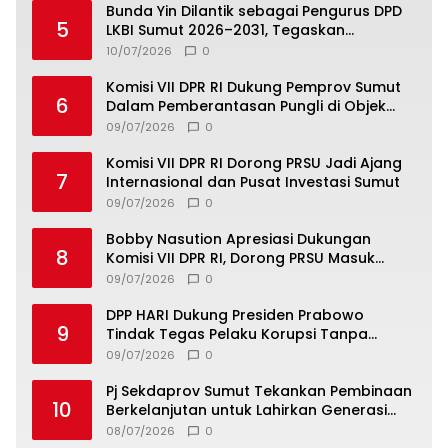
Bunda Yin Dilantik sebagai Pengurus DPD
5
LKBI Sumut 2026–2031, Tegaskan
Komitmen Perkuat Toleransi dan
10/07/2026
0
Kerukunan
Komisi VII DPR RI Dukung Pemprov Sumut
6
Dalam Pemberantasan Pungli di Objek
Wisata
09/07/2026
0
Komisi VII DPR RI Dorong PRSU Jadi Ajang
7
Internasional dan Pusat Investasi Sumut
09/07/2026
0
Bobby Nasution Apresiasi Dukungan
8
Komisi VII DPR RI, Dorong PRSU Masuk
Kalender Event Nasional
09/07/2026
0
DPP HARI Dukung Presiden Prabowo
9
Tindak Tegas Pelaku Korupsi Tanpa
Tebang Pilih
09/07/2026
0
Pj Sekdaprov Sumut Tekankan Pembinaan
10
Berkelanjutan untuk Lahirkan Generasi
Qurani Berkarakter
08/07/2026
0