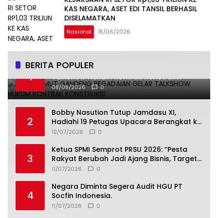
KAS NEGARA, ASET EDI TANSIL BERHASIL
DISELAMATKAN
Nasional
15/06/2026
BERITA POPULER
PAKKI Sumut Gandeng Pegadaian Gelar
1
Talkshow Hukum Kontrak Konstruksi
08/08/2026
0
Bobby Nasution Tutup Jamdasu XI,
2
Hadiahi 19 Petugas Upacara Berangkat ke
Jamnas 2026
12/07/2026
0
Ketua SPMI Semprot PRSU 2026: “Pesta
3
Rakyat Berubah Jadi Ajang Bisnis, Target
300 Ribu Pengunjung Tinggal Slogan”
11/07/2026
0
Negara Diminta Segera Audit HGU PT
4
Socfin Indonesia.
11/07/2026
0