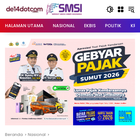
Langsung
ke
konten
HALAMAN UTAMA
NASIONAL
EKBIS
POLITIK
KRI
Beranda
Nasional