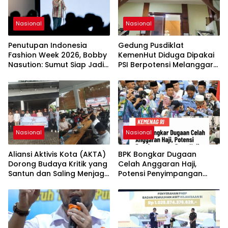
Nasional
Nasional
Penutupan Indonesia
Gedung Pusdiklat
Fashion Week 2026, Bobby
KemenHut Diduga Dipakai
Nasution: Sumut Siap Jadi
PSI Berpotensi Melanggar
Pusat Fashion Indonesia
Hukum
Lewat Wastra
Nasional
Nasional
Aliansi Aktivis Kota (AKTA)
BPK Bongkar Dugaan
Dorong Budaya Kritik yang
Celah Anggaran Haji,
Santun dan Saling Menjaga
Potensi Penyimpangan
Kondusivitas
Dana Haji Bernilai Miliaran
Rupiah