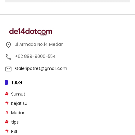
Jl Armada No.14 Medan
+62 899-9000-554
Galeripotret@gmail.com
TAG
Sumut
Kejatisu
Medan
tips
PSI