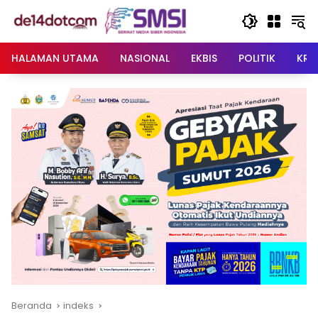
Langsung
ke
konten
HALAMAN UTAMA
NASIONAL
EKBIS
POLITIK
KRI
Beranda
indeks