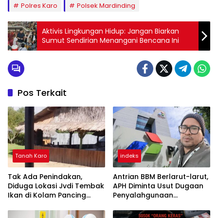
Polres Karo
Polsek Mardinding
Aktivis Lingkungan Hidup: Jangan Biarkan
Sumut Sendirian Menangani Bencana Ini
Pos Terkait
Tanah Karo
indeks
Tak Ada Penindakan,
Antrian BBM Berlarut-larut,
Diduga Lokasi Jvdi Tembak
APH Diminta Usut Dugaan
Ikan di Kolam Pancing
Penyalahgunaan
Kerangan Boys Dapat
Wewenang Pejabat
Restu APH
Pertamina