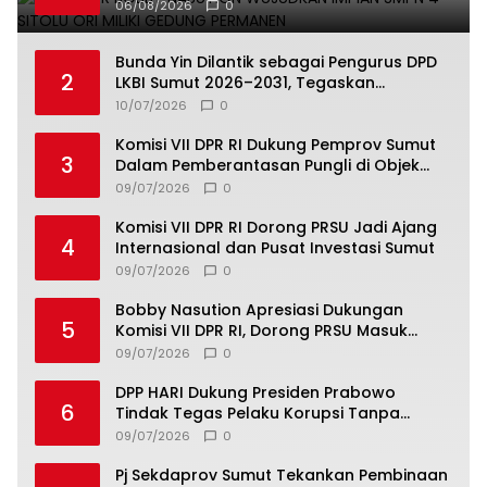
Permanen
06/08/2026
0
Bunda Yin Dilantik sebagai Pengurus DPD
2
LKBI Sumut 2026–2031, Tegaskan
Komitmen Perkuat Toleransi dan
10/07/2026
0
Kerukunan
Komisi VII DPR RI Dukung Pemprov Sumut
3
Dalam Pemberantasan Pungli di Objek
Wisata
09/07/2026
0
Komisi VII DPR RI Dorong PRSU Jadi Ajang
4
Internasional dan Pusat Investasi Sumut
09/07/2026
0
Bobby Nasution Apresiasi Dukungan
5
Komisi VII DPR RI, Dorong PRSU Masuk
Kalender Event Nasional
09/07/2026
0
DPP HARI Dukung Presiden Prabowo
6
Tindak Tegas Pelaku Korupsi Tanpa
Tebang Pilih
09/07/2026
0
Pj Sekdaprov Sumut Tekankan Pembinaan