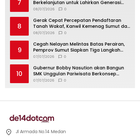
7
Berkelanjutan untuk Lahirkan Generasi
Qurani Berkarakter
08/07/2026
0
Gerak Cepat Percepatan Pendaftaran
8
Tanah Wakaf, Kanwil Kemenag Sumut dan
Lintas Instansi Bahas Draf MoU
08/07/2026
0
Cegah Nelayan Melintas Batas Perairan,
9
Pemprov Sumut Siapkan Tiga Langkah
Strategis
07/07/2026
0
Gubernur Bobby Nasution akan Bangun
10
SMK Unggulan Pariwisata Berkonsep
Boarding School di Samosir
07/07/2026
0
Jl Armada No.14 Medan