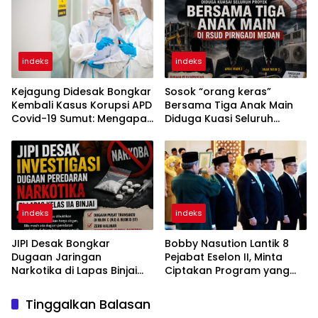
indeks
indeks
Kejagung Didesak Bongkar
Sosok “orang keras”
Kembali Kasus Korupsi APD
Bersama Tiga Anak Main
Covid-19 Sumut: Mengapa
Diduga Kuasi Seluruh
Direktur PT Sadado Hingga
Proyek di RSUD Pirngadi
Kini Tak Tersentuh?
Medan
indeks
indeks
JIPI Desak Bongkar
Bobby Nasution Lantik 8
Dugaan Jaringan
Pejabat Eselon II, Minta
Narkotika di Lapas Binjai
Ciptakan Program yang
Dikendalikan RJ dan IT
Dorong Pertumbuhan
Warga Binaan
Ekonomi
Tinggalkan Balasan