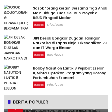
Sosok “orang keras” Bersama Tiga Anak
Main Diduga Kuasi Seluruh Proyek di
RSUD Pirngadi Medan
Indeks
17/07/2026
JIPI Desak Bongkar Dugaan Jaringan
Narkotika di Lapas Binjai Dikendalikan RJ
dan IT Warga Binaan
Indeks
16/07/2026
Bobby Nasution Lantik 8 Pejabat Eselon
II, Minta Ciptakan Program yang Dorong
Pertumbuhan Ekonomi
Indeks
14/07/2026
BERITA POPULER
Gubernur Bobby Nasution Wujudkan
1
Impian SMPN 4 Sitolu Ori Miliki Gedung