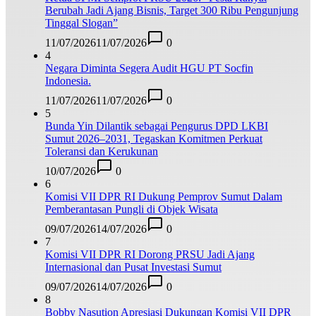
Berubah Jadi Ajang Bisnis, Target 300 Ribu Pengunjung
Tinggal Slogan”
11/07/2026
11/07/2026
0
4
Negara Diminta Segera Audit HGU PT Socfin
Indonesia.
11/07/2026
11/07/2026
0
5
Bunda Yin Dilantik sebagai Pengurus DPD LKBI
Sumut 2026–2031, Tegaskan Komitmen Perkuat
Toleransi dan Kerukunan
10/07/2026
0
6
Komisi VII DPR RI Dukung Pemprov Sumut Dalam
Pemberantasan Pungli di Objek Wisata
09/07/2026
14/07/2026
0
7
Komisi VII DPR RI Dorong PRSU Jadi Ajang
Internasional dan Pusat Investasi Sumut
09/07/2026
14/07/2026
0
8
Bobby Nasution Apresiasi Dukungan Komisi VII DPR