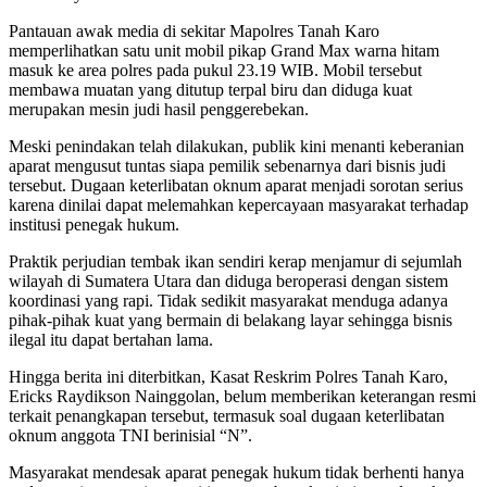
Pantauan awak media di sekitar Mapolres Tanah Karo
memperlihatkan satu unit mobil pikap Grand Max warna hitam
masuk ke area polres pada pukul 23.19 WIB. Mobil tersebut
membawa muatan yang ditutup terpal biru dan diduga kuat
merupakan mesin judi hasil penggerebekan.
Meski penindakan telah dilakukan, publik kini menanti keberanian
aparat mengusut tuntas siapa pemilik sebenarnya dari bisnis judi
tersebut. Dugaan keterlibatan oknum aparat menjadi sorotan serius
karena dinilai dapat melemahkan kepercayaan masyarakat terhadap
institusi penegak hukum.
Praktik perjudian tembak ikan sendiri kerap menjamur di sejumlah
wilayah di Sumatera Utara dan diduga beroperasi dengan sistem
koordinasi yang rapi. Tidak sedikit masyarakat menduga adanya
pihak-pihak kuat yang bermain di belakang layar sehingga bisnis
ilegal itu dapat bertahan lama.
Hingga berita ini diterbitkan, Kasat Reskrim Polres Tanah Karo,
Ericks Raydikson Nainggolan, belum memberikan keterangan resmi
terkait penangkapan tersebut, termasuk soal dugaan keterlibatan
oknum anggota TNI berinisial “N”.
Masyarakat mendesak aparat penegak hukum tidak berhenti hanya