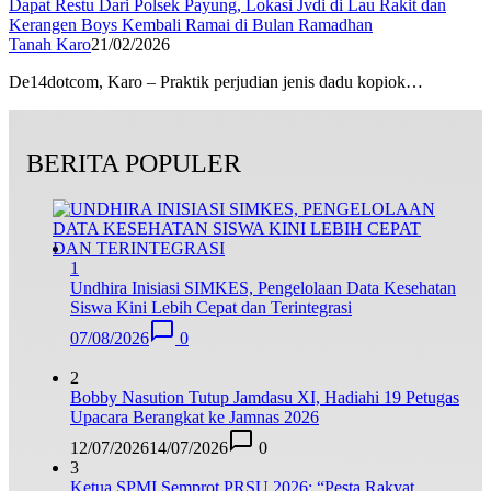
Dapat Restu Dari Polsek Payung, Lokasi Jvdi di Lau Rakit dan
Kerangen Boys Kembali Ramai di Bulan Ramadhan
Tanah Karo
21/02/2026
De14dotcom, Karo – Praktik perjudian jenis dadu kopiok…
BERITA POPULER
1
Undhira Inisiasi SIMKES, Pengelolaan Data Kesehatan
Siswa Kini Lebih Cepat dan Terintegrasi
07/08/2026
0
2
Bobby Nasution Tutup Jamdasu XI, Hadiahi 19 Petugas
Upacara Berangkat ke Jamnas 2026
12/07/2026
14/07/2026
0
3
Ketua SPMI Semprot PRSU 2026: “Pesta Rakyat