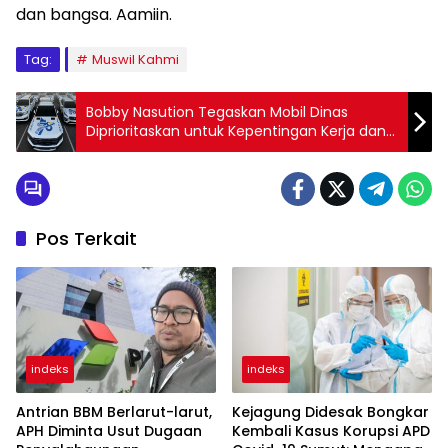
dan bangsa. Aamiin.
Tag:
Muswil Kahmi
Bobby Nasution Tegaskan Mobil Dinas
Diprioritaskan untuk Kepentingan Kerja dan
Efisiensi Anggaran
Pos Terkait
indeks
indeks
Antrian BBM Berlarut-larut,
Kejagung Didesak Bongkar
APH Diminta Usut Dugaan
Kembali Kasus Korupsi APD