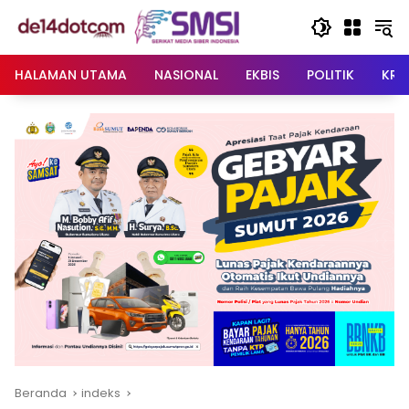
Langsung
ke
konten
HALAMAN UTAMA
NASIONAL
EKBIS
POLITIK
KRI
Beranda
indeks