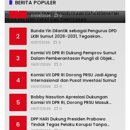
BERITA POPULER
Undhira Inisiasi SIMKES, Pengelolaan Data
1
Kesehatan Siswa Kini Lebih Cepat dan
Terintegrasi
07/08/2026
0
Bunda Yin Dilantik sebagai Pengurus DPD
2
LKBI Sumut 2026–2031, Tegaskan
Komitmen Perkuat Toleransi dan
10/07/2026
0
Kerukunan
Komisi VII DPR RI Dukung Pemprov Sumut
3
Dalam Pemberantasan Pungli di Objek
Wisata
09/07/2026
0
Komisi VII DPR RI Dorong PRSU Jadi Ajang
4
Internasional dan Pusat Investasi Sumut
09/07/2026
0
Bobby Nasution Apresiasi Dukungan
5
Komisi VII DPR RI, Dorong PRSU Masuk
Kalender Event Nasional
09/07/2026
0
DPP HARI Dukung Presiden Prabowo
6
Tindak Tegas Pelaku Korupsi Tanpa
Tebang Pilih