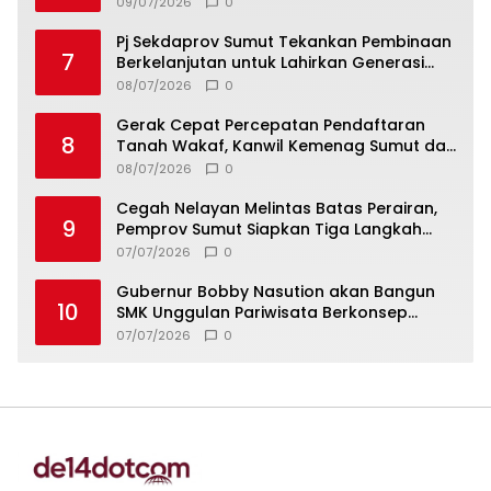
09/07/2026
0
Pj Sekdaprov Sumut Tekankan Pembinaan
7
Berkelanjutan untuk Lahirkan Generasi
Qurani Berkarakter
08/07/2026
0
Gerak Cepat Percepatan Pendaftaran
8
Tanah Wakaf, Kanwil Kemenag Sumut dan
Lintas Instansi Bahas Draf MoU
08/07/2026
0
Cegah Nelayan Melintas Batas Perairan,
9
Pemprov Sumut Siapkan Tiga Langkah
Strategis
07/07/2026
0
Gubernur Bobby Nasution akan Bangun
10
SMK Unggulan Pariwisata Berkonsep
Boarding School di Samosir
07/07/2026
0