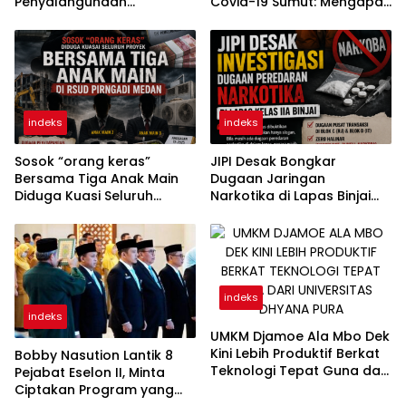
Penyalahgunaan
Covid-19 Sumut: Mengapa
Wewenang Pejabat
Direktur PT Sadado Hingga
Pertamina
Kini Tak Tersentuh?
indeks
indeks
Sosok “orang keras”
JIPI Desak Bongkar
Bersama Tiga Anak Main
Dugaan Jaringan
Diduga Kuasi Seluruh
Narkotika di Lapas Binjai
Proyek di RSUD Pirngadi
Dikendalikan RJ dan IT
Medan
Warga Binaan
indeks
indeks
UMKM Djamoe Ala Mbo Dek
Kini Lebih Produktif Berkat
Bobby Nasution Lantik 8
Teknologi Tepat Guna dari
Pejabat Eselon II, Minta
Universitas Dhyana Pura
Ciptakan Program yang