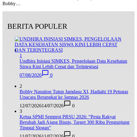
Bobby…
BERITA POPULER
1
Undhira Inisiasi SIMKES, Pengelolaan Data Kesehatan
Siswa Kini Lebih Cepat dan Terintegrasi
07/08/2026
0
2
Bobby Nasution Tutup Jamdasu XI, Hadiahi 19 Petugas
Upacara Berangkat ke Jamnas 2026
12/07/2026
14/07/2026
0
3
Ketua SPMI Semprot PRSU 2026: “Pesta Rakyat
Berubah Jadi Ajang Bisnis, Target 300 Ribu Pengunjung
Tinggal Slogan”
11/07/2026
11/07/2026
0