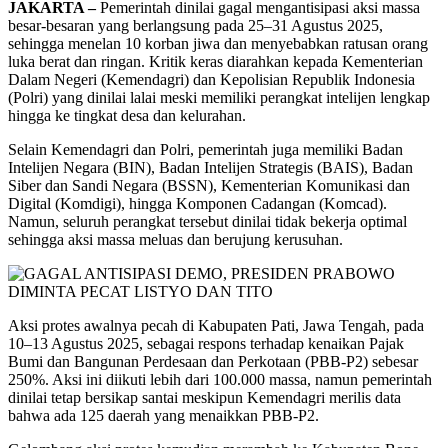
JAKARTA –
Pemerintah dinilai gagal mengantisipasi aksi massa
besar-besaran yang berlangsung pada 25–31 Agustus 2025,
sehingga menelan 10 korban jiwa dan menyebabkan ratusan orang
luka berat dan ringan. Kritik keras diarahkan kepada Kementerian
Dalam Negeri (Kemendagri) dan Kepolisian Republik Indonesia
(Polri) yang dinilai lalai meski memiliki perangkat intelijen lengkap
hingga ke tingkat desa dan kelurahan.
Selain Kemendagri dan Polri, pemerintah juga memiliki Badan
Intelijen Negara (BIN), Badan Intelijen Strategis (BAIS), Badan
Siber dan Sandi Negara (BSSN), Kementerian Komunikasi dan
Digital (Komdigi), hingga Komponen Cadangan (Komcad).
Namun, seluruh perangkat tersebut dinilai tidak bekerja optimal
sehingga aksi massa meluas dan berujung kerusuhan.
Aksi protes awalnya pecah di Kabupaten Pati, Jawa Tengah, pada
10–13 Agustus 2025, sebagai respons terhadap kenaikan Pajak
Bumi dan Bangunan Perdesaan dan Perkotaan (PBB-P2) sebesar
250%. Aksi ini diikuti lebih dari 100.000 massa, namun pemerintah
dinilai tetap bersikap santai meskipun Kemendagri merilis data
bahwa ada 125 daerah yang menaikkan PBB-P2.