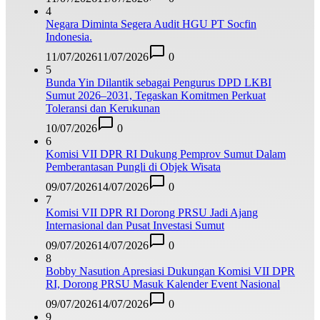
4
Negara Diminta Segera Audit HGU PT Socfin
Indonesia.
11/07/2026
11/07/2026
0
5
Bunda Yin Dilantik sebagai Pengurus DPD LKBI
Sumut 2026–2031, Tegaskan Komitmen Perkuat
Toleransi dan Kerukunan
10/07/2026
0
6
Komisi VII DPR RI Dukung Pemprov Sumut Dalam
Pemberantasan Pungli di Objek Wisata
09/07/2026
14/07/2026
0
7
Komisi VII DPR RI Dorong PRSU Jadi Ajang
Internasional dan Pusat Investasi Sumut
09/07/2026
14/07/2026
0
8
Bobby Nasution Apresiasi Dukungan Komisi VII DPR
RI, Dorong PRSU Masuk Kalender Event Nasional
09/07/2026
14/07/2026
0
9