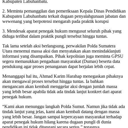
Kabupaten Labuhanbatu.
2. Meminta pemanggilan dan pemeriksaan Kepala Dinas Pendidikan
Kabupaten Labuhanbatu terkait dugaan penyalahgunaan jabatan dan
wewenang yang berpotensi mengarah pada praktik korupsi
3. Mendesak aparat penegak hukum mengusut seluruh pihak yang
diduga terlibat dalam praktik pungli tersebut hingga tuntas.
Tak lama setelah aksi berlangsung, perwakilan Polda Sumatera
Utara menemui massa aksi dan menyatakan akan menindaklanjuti
informasi yang disampaikan. Pihak kepolisian juga meminta GPSU
segera memasukkan pengaduan masyarakat (Dumas) beserta data
pendukung agar proses penanganan dapat berjalan lebih cepat.
Menanggapi hal itu, Ahmad Karim Harahap menegaskan pihaknya
akan mengawal proses tersebut hingga tuntas. Ia bahkan
mengancam akan kembali menggelar aksi dengan jumlah massa
yang lebih besar apabila tidak ada tindak lanjut konkret dari aparat
penegak hukum.
“Kami akan menunggu langkah Polda Sumut. Namun jika tidak ada
tindak lanjut yang jelas, kami akan kembali datang dengan massa
yang lebih besar. Jangan sampai kepercayaan masyarakat terhadap
aparat penegak hukum hilang karena dugaan pungli di dunia
pendidikan ini tidak ditangani secara serius,” tegasnya.