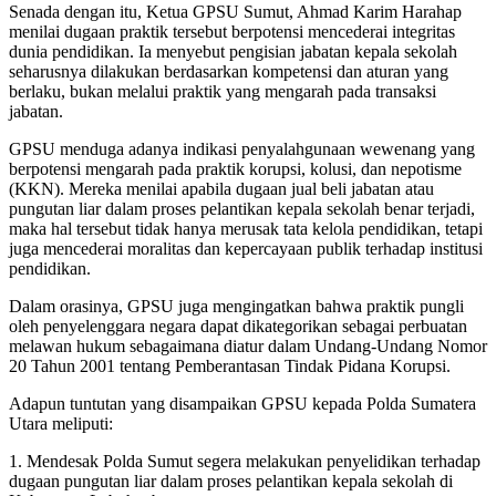
Senada dengan itu, Ketua GPSU Sumut, Ahmad Karim Harahap
menilai dugaan praktik tersebut berpotensi mencederai integritas
dunia pendidikan. Ia menyebut pengisian jabatan kepala sekolah
seharusnya dilakukan berdasarkan kompetensi dan aturan yang
berlaku, bukan melalui praktik yang mengarah pada transaksi
jabatan.
GPSU menduga adanya indikasi penyalahgunaan wewenang yang
berpotensi mengarah pada praktik korupsi, kolusi, dan nepotisme
(KKN). Mereka menilai apabila dugaan jual beli jabatan atau
pungutan liar dalam proses pelantikan kepala sekolah benar terjadi,
maka hal tersebut tidak hanya merusak tata kelola pendidikan, tetapi
juga mencederai moralitas dan kepercayaan publik terhadap institusi
pendidikan.
Dalam orasinya, GPSU juga mengingatkan bahwa praktik pungli
oleh penyelenggara negara dapat dikategorikan sebagai perbuatan
melawan hukum sebagaimana diatur dalam Undang-Undang Nomor
20 Tahun 2001 tentang Pemberantasan Tindak Pidana Korupsi.
Adapun tuntutan yang disampaikan GPSU kepada Polda Sumatera
Utara meliputi:
1. Mendesak Polda Sumut segera melakukan penyelidikan terhadap
dugaan pungutan liar dalam proses pelantikan kepala sekolah di