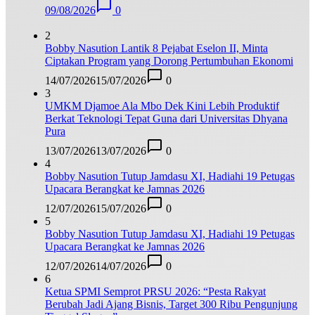
09/08/2026
0
2
Bobby Nasution Lantik 8 Pejabat Eselon II, Minta
Ciptakan Program yang Dorong Pertumbuhan Ekonomi
14/07/2026
15/07/2026
0
3
UMKM Djamoe Ala Mbo Dek Kini Lebih Produktif
Berkat Teknologi Tepat Guna dari Universitas Dhyana
Pura
13/07/2026
13/07/2026
0
4
Bobby Nasution Tutup Jamdasu XI, Hadiahi 19 Petugas
Upacara Berangkat ke Jamnas 2026
12/07/2026
15/07/2026
0
5
Bobby Nasution Tutup Jamdasu XI, Hadiahi 19 Petugas
Upacara Berangkat ke Jamnas 2026
12/07/2026
14/07/2026
0
6
Ketua SPMI Semprot PRSU 2026: “Pesta Rakyat
Berubah Jadi Ajang Bisnis, Target 300 Ribu Pengunjung