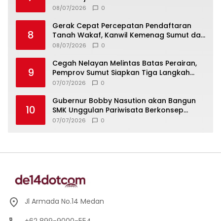
Qurani Berkarakter
08/07/2026
0
Gerak Cepat Percepatan Pendaftaran
8
Tanah Wakaf, Kanwil Kemenag Sumut dan
Lintas Instansi Bahas Draf MoU
08/07/2026
0
Cegah Nelayan Melintas Batas Perairan,
9
Pemprov Sumut Siapkan Tiga Langkah
Strategis
07/07/2026
0
Gubernur Bobby Nasution akan Bangun
10
SMK Unggulan Pariwisata Berkonsep
Boarding School di Samosir
07/07/2026
0
Jl Armada No.14 Medan
+62 899-9000-554