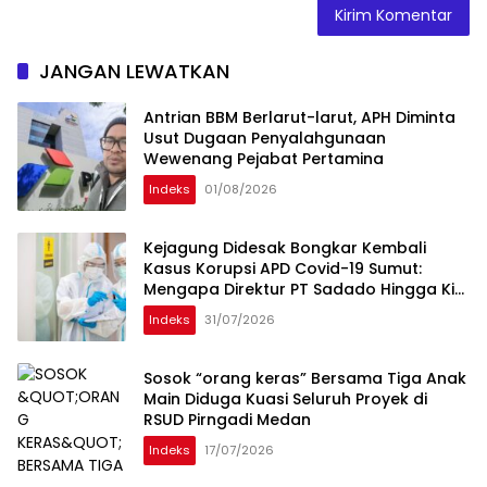
JANGAN LEWATKAN
Antrian BBM Berlarut-larut, APH Diminta
Usut Dugaan Penyalahgunaan
Wewenang Pejabat Pertamina
Indeks
01/08/2026
Kejagung Didesak Bongkar Kembali
Kasus Korupsi APD Covid-19 Sumut:
Mengapa Direktur PT Sadado Hingga Kini
Tak Tersentuh?
Indeks
31/07/2026
Sosok “orang keras” Bersama Tiga Anak
Main Diduga Kuasi Seluruh Proyek di
RSUD Pirngadi Medan
Indeks
17/07/2026