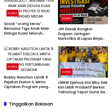
indeks
indeks
Sosok “orang keras”
Bersama Tiga Anak Main
JIPI Desak Bongkar
Diduga Kuasi Seluruh
Dugaan Jaringan
Proyek di RSUD Pirngadi
Narkotika di Lapas Binjai
Medan
Dikendalikan RJ dan IT
Warga Binaan
indeks
indeks
Bobby Nasution Lantik 8
Pejabat Eselon II, Minta
UMKM Djamoe Ala Mbo Dek
Ciptakan Program yang
Kini Lebih Produktif Berkat
Dorong Pertumbuhan
Teknologi Tepat Guna dari
Ekonomi
Universitas Dhyana Pura
Tinggalkan Balasan