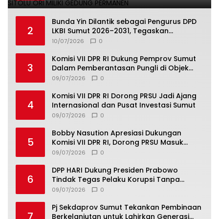
Bunda Yin Dilantik sebagai Pengurus DPD
2
LKBI Sumut 2026–2031, Tegaskan
Komitmen Perkuat Toleransi dan
10/07/2026
0
Kerukunan
Komisi VII DPR RI Dukung Pemprov Sumut
3
Dalam Pemberantasan Pungli di Objek
Wisata
09/07/2026
0
Komisi VII DPR RI Dorong PRSU Jadi Ajang
4
Internasional dan Pusat Investasi Sumut
09/07/2026
0
Bobby Nasution Apresiasi Dukungan
5
Komisi VII DPR RI, Dorong PRSU Masuk
Kalender Event Nasional
09/07/2026
0
DPP HARI Dukung Presiden Prabowo
6
Tindak Tegas Pelaku Korupsi Tanpa
Tebang Pilih
09/07/2026
0
Pj Sekdaprov Sumut Tekankan Pembinaan
7
Berkelanjutan untuk Lahirkan Generasi