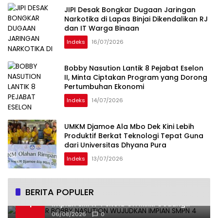
JIPI Desak Bongkar Dugaan Jaringan
Narkotika di Lapas Binjai Dikendalikan RJ
dan IT Warga Binaan
Indeks
16/07/2026
Bobby Nasution Lantik 8 Pejabat Eselon
II, Minta Ciptakan Program yang Dorong
Pertumbuhan Ekonomi
Indeks
14/07/2026
UMKM Djamoe Ala Mbo Dek Kini Lebih
Produktif Berkat Teknologi Tepat Guna
dari Universitas Dhyana Pura
Indeks
13/07/2026
BERITA POPULER
Gubernur Bobby Nasution Wujudkan
1
Impian SMPN 4 Sitolu Ori Miliki Gedung
Permanen
06/08/2026
0