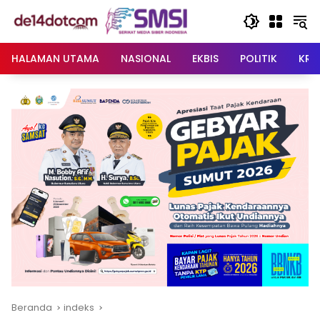
Langsung
ke
konten
HALAMAN UTAMA
NASIONAL
EKBIS
POLITIK
KRI
Beranda
indeks