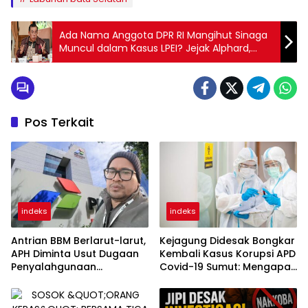
Ada Nama Anggota DPR RI Mangihut Sinaga
Muncul dalam Kasus LPEI? Jejak Alphard,
Utang Puluhan Miliar, Jadi Perhatian Publik
Pos Terkait
indeks
indeks
Antrian BBM Berlarut-larut,
Kejagung Didesak Bongkar
APH Diminta Usut Dugaan
Kembali Kasus Korupsi APD
Penyalahgunaan
Covid-19 Sumut: Mengapa
Wewenang Pejabat
Direktur PT Sadado Hingga
Pertamina
Kini Tak Tersentuh?