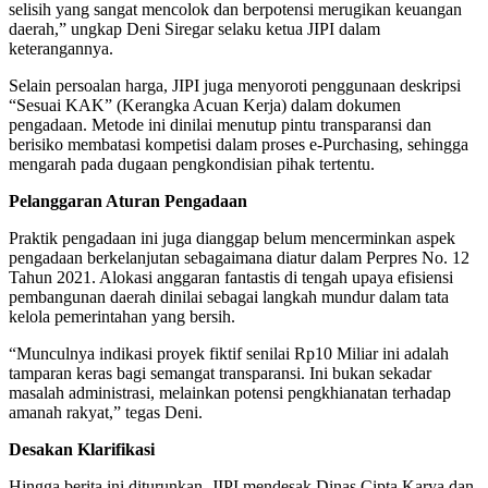
selisih yang sangat mencolok dan berpotensi merugikan keuangan
daerah,” ungkap Deni Siregar selaku ketua JIPI dalam
keterangannya.
Selain persoalan harga, JIPI juga menyoroti penggunaan deskripsi
“Sesuai KAK” (Kerangka Acuan Kerja) dalam dokumen
pengadaan. Metode ini dinilai menutup pintu transparansi dan
berisiko membatasi kompetisi dalam proses e-Purchasing, sehingga
mengarah pada dugaan pengkondisian pihak tertentu.
Pelanggaran Aturan Pengadaan
Praktik pengadaan ini juga dianggap belum mencerminkan aspek
pengadaan berkelanjutan sebagaimana diatur dalam Perpres No. 12
Tahun 2021. Alokasi anggaran fantastis di tengah upaya efisiensi
pembangunan daerah dinilai sebagai langkah mundur dalam tata
kelola pemerintahan yang bersih.
“Munculnya indikasi proyek fiktif senilai Rp10 Miliar ini adalah
tamparan keras bagi semangat transparansi. Ini bukan sekadar
masalah administrasi, melainkan potensi pengkhianatan terhadap
amanah rakyat,” tegas Deni.
Desakan Klarifikasi
Hingga berita ini diturunkan, JIPI mendesak Dinas Cipta Karya dan