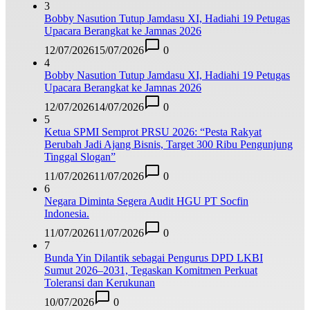
3
Bobby Nasution Tutup Jamdasu XI, Hadiahi 19 Petugas
Upacara Berangkat ke Jamnas 2026
12/07/2026
15/07/2026
0
4
Bobby Nasution Tutup Jamdasu XI, Hadiahi 19 Petugas
Upacara Berangkat ke Jamnas 2026
12/07/2026
14/07/2026
0
5
Ketua SPMI Semprot PRSU 2026: “Pesta Rakyat
Berubah Jadi Ajang Bisnis, Target 300 Ribu Pengunjung
Tinggal Slogan”
11/07/2026
11/07/2026
0
6
Negara Diminta Segera Audit HGU PT Socfin
Indonesia.
11/07/2026
11/07/2026
0
7
Bunda Yin Dilantik sebagai Pengurus DPD LKBI
Sumut 2026–2031, Tegaskan Komitmen Perkuat
Toleransi dan Kerukunan
10/07/2026
0