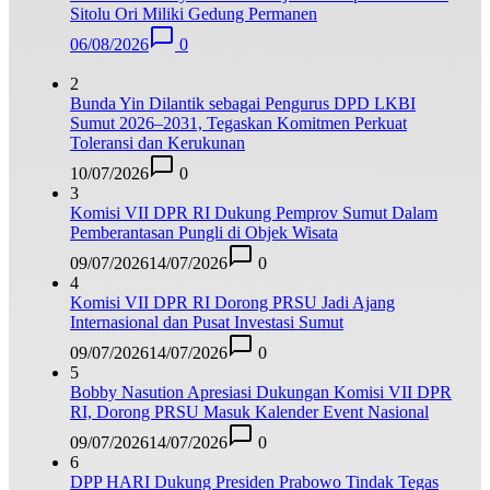
Sitolu Ori Miliki Gedung Permanen
06/08/2026
0
2
Bunda Yin Dilantik sebagai Pengurus DPD LKBI
Sumut 2026–2031, Tegaskan Komitmen Perkuat
Toleransi dan Kerukunan
10/07/2026
0
3
Komisi VII DPR RI Dukung Pemprov Sumut Dalam
Pemberantasan Pungli di Objek Wisata
09/07/2026
14/07/2026
0
4
Komisi VII DPR RI Dorong PRSU Jadi Ajang
Internasional dan Pusat Investasi Sumut
09/07/2026
14/07/2026
0
5
Bobby Nasution Apresiasi Dukungan Komisi VII DPR
RI, Dorong PRSU Masuk Kalender Event Nasional
09/07/2026
14/07/2026
0
6
DPP HARI Dukung Presiden Prabowo Tindak Tegas