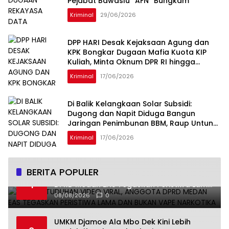
Pejabat Bawaslu “AFN” Bungkam
Kriminal
29/06/2026
DPP HARI Desak Kejaksaan Agung dan
KPK Bongkar Dugaan Mafia Kuota KIP
Kuliah, Minta Oknum DPR RI hingga
Kampus Penerima Diperiksa
Kriminal
17/06/2026
Di Balik Kelangkaan Solar Subsidi:
Dugong dan Napit Diduga Bangun
Jaringan Penimbunan BBM, Raup Untung
Ratusan Juta Rupiah per Hari
Kriminal
17/06/2026
BERITA POPULER
Bantah Tuduhan Video Viral, Anggota
1
DPRD Medan EAS Tegaskan Peristiwa Lama
dan Bukan Vape Narkotika
08/08/2026
0
UMKM Djamoe Ala Mbo Dek Kini Lebih