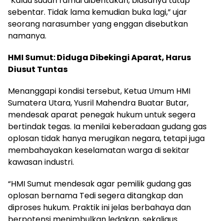
“Kalau sudah ramai diberitakan, biasanya tutup
sebentar. Tidak lama kemudian buka lagi,” ujar
seorang narasumber yang enggan disebutkan
namanya.
HMI Sumut: Diduga Dibekingi Aparat, Harus
Diusut Tuntas
Menanggapi kondisi tersebut, Ketua Umum HMI
Sumatera Utara, Yusril Mahendra Buatar Butar,
mendesak aparat penegak hukum untuk segera
bertindak tegas. Ia menilai keberadaan gudang gas
oplosan tidak hanya merugikan negara, tetapi juga
membahayakan keselamatan warga di sekitar
kawasan industri.
“HMI Sumut mendesak agar pemilik gudang gas
oplosan bernama Tedi segera ditangkap dan
diproses hukum. Praktik ini jelas berbahaya dan
berpotensi menimbulkan ledakan, sekaligus