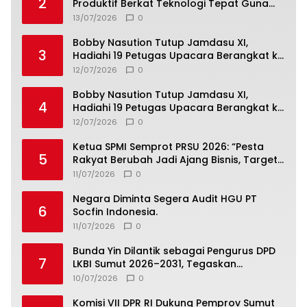
2
Produktif Berkat Teknologi Tepat Guna
dari Universitas Dhyana Pura
13/07/2026
0
Bobby Nasution Tutup Jamdasu XI,
3
Hadiahi 19 Petugas Upacara Berangkat ke
Jamnas 2026
12/07/2026
0
Bobby Nasution Tutup Jamdasu XI,
4
Hadiahi 19 Petugas Upacara Berangkat ke
Jamnas 2026
12/07/2026
0
Ketua SPMI Semprot PRSU 2026: “Pesta
5
Rakyat Berubah Jadi Ajang Bisnis, Target
300 Ribu Pengunjung Tinggal Slogan”
11/07/2026
0
Negara Diminta Segera Audit HGU PT
6
Socfin Indonesia.
11/07/2026
0
Bunda Yin Dilantik sebagai Pengurus DPD
7
LKBI Sumut 2026–2031, Tegaskan
Komitmen Perkuat Toleransi dan
10/07/2026
0
Kerukunan
Komisi VII DPR RI Dukung Pemprov Sumut