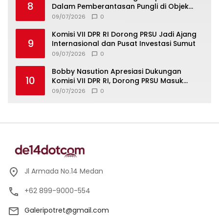
8
Dalam Pemberantasan Pungli di Objek
Wisata
09/07/2026
0
Komisi VII DPR RI Dorong PRSU Jadi Ajang
9
Internasional dan Pusat Investasi Sumut
09/07/2026
0
Bobby Nasution Apresiasi Dukungan
10
Komisi VII DPR RI, Dorong PRSU Masuk
Kalender Event Nasional
09/07/2026
0
Jl Armada No.14 Medan
+62 899-9000-554
Galeripotret@gmail.com