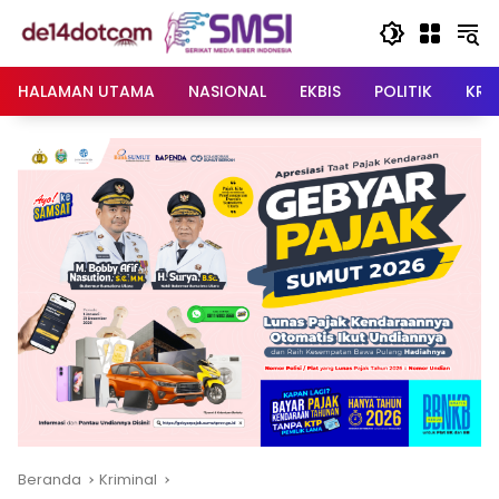
Langsung
ke
konten
HALAMAN UTAMA
NASIONAL
EKBIS
POLITIK
KRI
Beranda
Kriminal