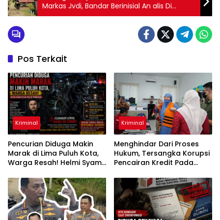
Markas Jvdi, Bandar Berinisial An alis Di
Diduga Kebal Hukum
Pos Terkait
Kriminal
Kriminal
Pencurian Diduga Makin
Menghindar Dari Proses
Marak di Lima Puluh Kota,
Hukum, Tersangka Korupsi
Warga Resah! Helmi Syam
Pencairan Kredit Pada
Desak Polisi Bergerak
PT.Bank Sumut Farah
Hasmina Ditangkap Oleh
Tim Intelijen Kejati Sumut Di
Jakarta