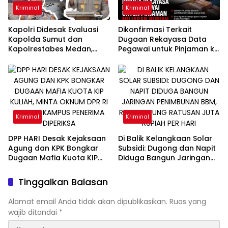
Kriminal
Kriminal
Kapolri Didesak Evaluasi
Dikonfirmasi Terkait
Kapolda Sumut dan
Dugaan Rekayasa Data
Kapolrestabes Medan,
Pegawai untuk Pinjaman ke
Diduga Tak Mampu
Bank, Pejabat Bawaslu
Menindak Tegas Gudang
“AFN” Bungkam
Solar Subsidi Napit dan
Dugong
Kriminal
Kriminal
DPP HARI Desak Kejaksaan
Di Balik Kelangkaan Solar
Agung dan KPK Bongkar
Subsidi: Dugong dan Napit
Dugaan Mafia Kuota KIP
Diduga Bangun Jaringan
Kuliah, Minta Oknum DPR RI
Penimbunan BBM, Raup
hingga Kampus Penerima
Untung Ratusan Juta
Tinggalkan Balasan
Diperiksa
Rupiah per Hari
Alamat email Anda tidak akan dipublikasikan.
Ruas yang
wajib ditandai
*