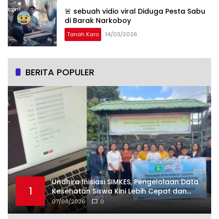
🚨 sebuah vidio viral Diduga Pesta Sabu
di Barak Narkoboy
Tanah Karo
14/03/2026
BERITA POPULER
Undhira Inisiasi SIMKES, Pengelolaan Data
1
Kesehatan Siswa Kini Lebih Cepat dan
Terintegrasi
07/08/2026
0