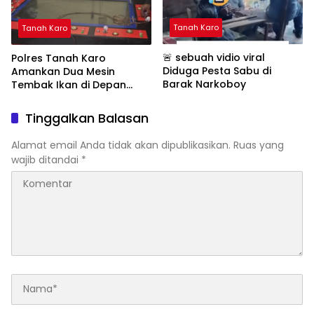
Tanah Karo
Tanah Karo
🚨 sebuah vidio viral
Polres Tanah Karo
Diduga Pesta Sabu di
Amankan Dua Mesin
Barak Narkoboy
Tembak Ikan di Depan
Kantor Pos Tiga Binanga,
Diduga Milik Oknum TNI
Tinggalkan Balasan
Alamat email Anda tidak akan dipublikasikan.
Ruas yang
wajib ditandai
*