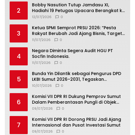
Bobby Nasution Tutup Jamdasu XI,
2
Hadiahi 19 Petugas Upacara Berangkat ke
Jamnas 2026
12/07/2026
0
Ketua SPMI Semprot PRSU 2026: “Pesta
3
Rakyat Berubah Jadi Ajang Bisnis, Target
300 Ribu Pengunjung Tinggal Slogan”
11/07/2026
0
Negara Diminta Segera Audit HGU PT
4
Socfin Indonesia.
11/07/2026
0
Bunda Yin Dilantik sebagai Pengurus DPD
5
LKBI Sumut 2026–2031, Tegaskan
Komitmen Perkuat Toleransi dan
10/07/2026
0
Kerukunan
Komisi VII DPR RI Dukung Pemprov Sumut
6
Dalam Pemberantasan Pungli di Objek
Wisata
09/07/2026
0
Komisi VII DPR RI Dorong PRSU Jadi Ajang
7
Internasional dan Pusat Investasi Sumut
09/07/2026
0