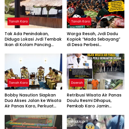
Tanah Karo
Tanah Karo
Tak Ada Penindakan,
Warga Resah, Jvdi Dadu
Diduga Lokasi Jvdi Tembak
Kopiok “Mada Sebayang”
Ikan di Kolam Pancing
di Desa Perbesi
Kerangan Boys Dapat
Kecamatan Tiga Binanga
Restu APH
Kembali Ramai, APH Tutup
Mata
Tanah Karo
Daerah
Bobby Nasution Siapkan
Retribusi Wisata Air Panas
Dua Akses Jalan ke Wisata
Doulu Resmi Dihapus,
Air Panas Karo, Perkuat
Pemkab Karo Jamin
Upaya Bebas Pungutan
Pengawasan 24 Jam
dan Pengembangan
Kawasan