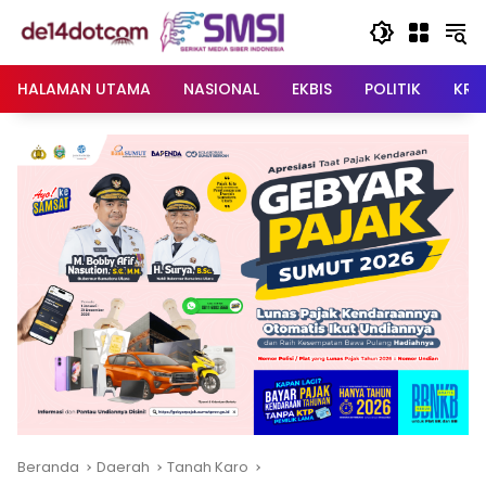
Langsung
ke
konten
HALAMAN UTAMA
NASIONAL
EKBIS
POLITIK
KRI
Beranda
Daerah
Tanah Karo