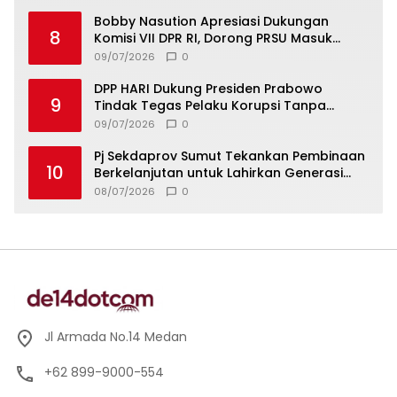
Bobby Nasution Apresiasi Dukungan
8
Komisi VII DPR RI, Dorong PRSU Masuk
Kalender Event Nasional
09/07/2026
0
DPP HARI Dukung Presiden Prabowo
9
Tindak Tegas Pelaku Korupsi Tanpa
Tebang Pilih
09/07/2026
0
Pj Sekdaprov Sumut Tekankan Pembinaan
10
Berkelanjutan untuk Lahirkan Generasi
Qurani Berkarakter
08/07/2026
0
Jl Armada No.14 Medan
+62 899-9000-554