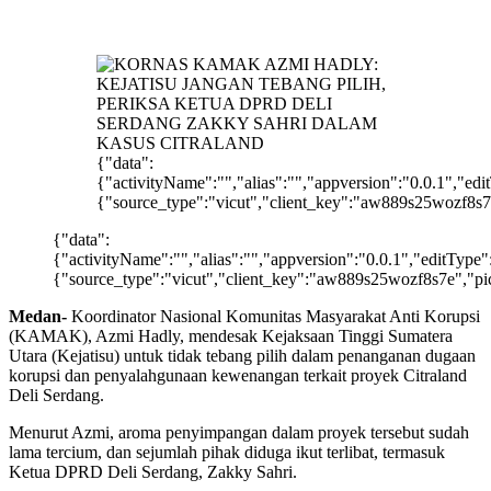
{"data":
{"activityName":"","alias":"","appversion":"0.0.1","ed
{"source_type":"vicut","client_key":"aw889s25wozf8s7
{"data":
{"activityName":"","alias":"","appversion":"0.0.1","editType
{"source_type":"vicut","client_key":"aw889s25wozf8s7e","pi
Medan-
Koordinator Nasional Komunitas Masyarakat Anti Korupsi
(KAMAK), Azmi Hadly, mendesak Kejaksaan Tinggi Sumatera
Utara (Kejatisu) untuk tidak tebang pilih dalam penanganan dugaan
korupsi dan penyalahgunaan kewenangan terkait proyek Citraland
Deli Serdang.
Menurut Azmi, aroma penyimpangan dalam proyek tersebut sudah
lama tercium, dan sejumlah pihak diduga ikut terlibat, termasuk
Ketua DPRD Deli Serdang, Zakky Sahri.