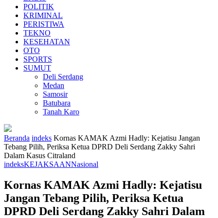
POLITIK
KRIMINAL
PERISTIWA
TEKNO
KESEHATAN
OTO
SPORTS
SUMUT
Deli Serdang
Medan
Samosir
Batubara
Tanah Karo
Beranda
indeks
Kornas KAMAK Azmi Hadly: Kejatisu Jangan
Tebang Pilih, Periksa Ketua DPRD Deli Serdang Zakky Sahri
Dalam Kasus Citraland
indeks
KEJAKSAAN
Nasional
Kornas KAMAK Azmi Hadly: Kejatisu
Jangan Tebang Pilih, Periksa Ketua
DPRD Deli Serdang Zakky Sahri Dalam