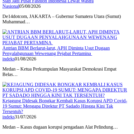
Siap Jadi Pusat Fashion Indonesia Lewat Wastra
Nasional
05/08/2026
De14dotcom, JAKARTA – Gubernur Sumatera Utara (Sumut)
Muhammad…
Antrian BBM Berlarut-larut, APH Diminta Usut Dugaan
Penyalahgunaan Wewenang Pejabat Pertamina
indeks
01/08/2026
Medan – Ketua Perkumpulan Masyarakat Demokrasi Empat
Belas…
Kejagung Didesak Bongkar Kembali Kasus Korupsi APD Covid-
19 Sumut: Mengapa Direktur PT Sadado Hingga Kini Tak
Tersentuh?
indeks
31/07/2026
Medan – Kasus dugaan korupsi pengadaan Alat Pelindung…