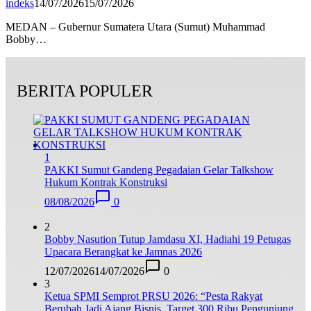
indeks
14/07/2026
15/07/2026
MEDAN – Gubernur Sumatera Utara (Sumut) Muhammad
Bobby…
BERITA POPULER
1
PAKKI Sumut Gandeng Pegadaian Gelar Talkshow
Hukum Kontrak Konstruksi
08/08/2026
0
2
Bobby Nasution Tutup Jamdasu XI, Hadiahi 19 Petugas
Upacara Berangkat ke Jamnas 2026
12/07/2026
14/07/2026
0
3
Ketua SPMI Semprot PRSU 2026: “Pesta Rakyat
Berubah Jadi Ajang Bisnis, Target 300 Ribu Pengunjung