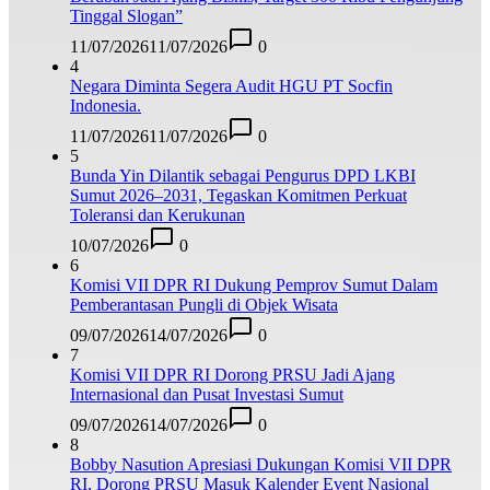
Tinggal Slogan”
11/07/2026
11/07/2026
0
4
Negara Diminta Segera Audit HGU PT Socfin
Indonesia.
11/07/2026
11/07/2026
0
5
Bunda Yin Dilantik sebagai Pengurus DPD LKBI
Sumut 2026–2031, Tegaskan Komitmen Perkuat
Toleransi dan Kerukunan
10/07/2026
0
6
Komisi VII DPR RI Dukung Pemprov Sumut Dalam
Pemberantasan Pungli di Objek Wisata
09/07/2026
14/07/2026
0
7
Komisi VII DPR RI Dorong PRSU Jadi Ajang
Internasional dan Pusat Investasi Sumut
09/07/2026
14/07/2026
0
8
Bobby Nasution Apresiasi Dukungan Komisi VII DPR
RI, Dorong PRSU Masuk Kalender Event Nasional