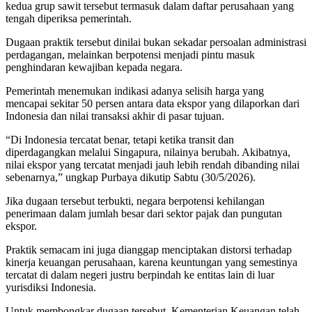
kedua grup sawit tersebut termasuk dalam daftar perusahaan yang
tengah diperiksa pemerintah.
Dugaan praktik tersebut dinilai bukan sekadar persoalan administrasi
perdagangan, melainkan berpotensi menjadi pintu masuk
penghindaran kewajiban kepada negara.
Pemerintah menemukan indikasi adanya selisih harga yang
mencapai sekitar 50 persen antara data ekspor yang dilaporkan dari
Indonesia dan nilai transaksi akhir di pasar tujuan.
“Di Indonesia tercatat benar, tetapi ketika transit dan
diperdagangkan melalui Singapura, nilainya berubah. Akibatnya,
nilai ekspor yang tercatat menjadi jauh lebih rendah dibanding nilai
sebenarnya,” ungkap Purbaya dikutip Sabtu (30/5/2026).
Jika dugaan tersebut terbukti, negara berpotensi kehilangan
penerimaan dalam jumlah besar dari sektor pajak dan pungutan
ekspor.
Praktik semacam ini juga dianggap menciptakan distorsi terhadap
kinerja keuangan perusahaan, karena keuntungan yang semestinya
tercatat di dalam negeri justru berpindah ke entitas lain di luar
yurisdiksi Indonesia.
Untuk membongkar dugaan tersebut, Kementerian Keuangan telah