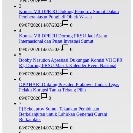
10/07/2026
0
3
Komisi VII DPR RI Dukung Pemprov Sumut Dalam
Pemberantasan Pungli di Objek Wisata
09/07/2026
14/07/2026
0
4
Komisi VII DPR RI Dorong PRSU Jadi Ajang
Internasional dan Pusat Investasi Sumut
09/07/2026
14/07/2026
0
5
Bobby Nasution Apresiasi Dukungan Komisi VII DPR
RI, Dorong PRSU Masuk Kalender Event Nasional
09/07/2026
14/07/2026
0
6
DPP HARI Dukung Presiden Prabowo Tindak Tegas
Pelaku Korupsi Tanpa Tebang Pilih
09/07/2026
0
7
Pj Sekdaprov Sumut Tekankan Pembinaan
Berkelanjutan untuk Lahirkan Generasi Qurani
Berkarakter
08/07/2026
14/07/2026
0