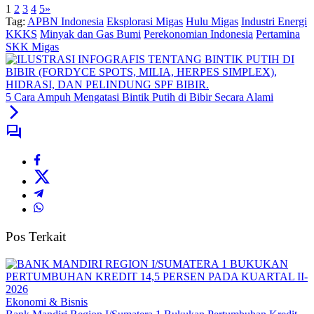
1
2
3
4
5
»
Tag:
APBN Indonesia
Eksplorasi Migas
Hulu Migas
Industri Energi
KKKS
Minyak dan Gas Bumi
Perekonomian Indonesia
Pertamina
SKK Migas
5 Cara Ampuh Mengatasi Bintik Putih di Bibir Secara Alami
Pos Terkait
Ekonomi & Bisnis