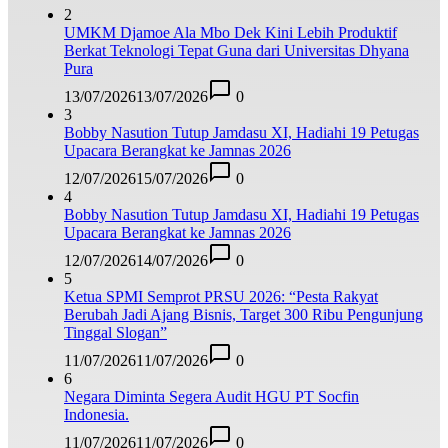
2
UMKM Djamoe Ala Mbo Dek Kini Lebih Produktif
Berkat Teknologi Tepat Guna dari Universitas Dhyana
Pura
13/07/2026
13/07/2026
0
3
Bobby Nasution Tutup Jamdasu XI, Hadiahi 19 Petugas
Upacara Berangkat ke Jamnas 2026
12/07/2026
15/07/2026
0
4
Bobby Nasution Tutup Jamdasu XI, Hadiahi 19 Petugas
Upacara Berangkat ke Jamnas 2026
12/07/2026
14/07/2026
0
5
Ketua SPMI Semprot PRSU 2026: “Pesta Rakyat
Berubah Jadi Ajang Bisnis, Target 300 Ribu Pengunjung
Tinggal Slogan”
11/07/2026
11/07/2026
0
6
Negara Diminta Segera Audit HGU PT Socfin
Indonesia.
11/07/2026
11/07/2026
0