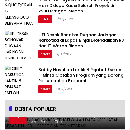
Sosok “orang keras” Bersama Tiga Anak
Main Diduga Kuasi Seluruh Proyek di
RSUD Pirngadi Medan
Indeks
17/07/2026
JIPI Desak Bongkar Dugaan Jaringan
Narkotika di Lapas Binjai Dikendalikan RJ
dan IT Warga Binaan
Indeks
16/07/2026
Bobby Nasution Lantik 8 Pejabat Eselon
II, Minta Ciptakan Program yang Dorong
Pertumbuhan Ekonomi
Indeks
14/07/2026
BERITA POPULER
Undhira Inisiasi SIMKES, Pengelolaan Data
1
Kesehatan Siswa Kini Lebih Cepat dan
Terintegrasi
07/08/2026
0