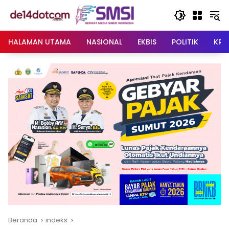
Langsung
ke
konten
HALAMAN UTAMA
NASIONAL
EKBIS
POLITIK
KRI
Beranda
indeks