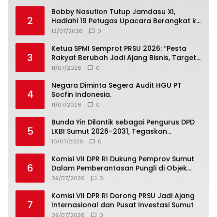
Bobby Nasution Tutup Jamdasu XI,
2
Hadiahi 19 Petugas Upacara Berangkat ke
Jamnas 2026
12/07/2026
0
Ketua SPMI Semprot PRSU 2026: “Pesta
3
Rakyat Berubah Jadi Ajang Bisnis, Target
300 Ribu Pengunjung Tinggal Slogan”
11/07/2026
0
Negara Diminta Segera Audit HGU PT
4
Socfin Indonesia.
11/07/2026
0
Bunda Yin Dilantik sebagai Pengurus DPD
5
LKBI Sumut 2026–2031, Tegaskan
Komitmen Perkuat Toleransi dan
10/07/2026
0
Kerukunan
Komisi VII DPR RI Dukung Pemprov Sumut
6
Dalam Pemberantasan Pungli di Objek
Wisata
09/07/2026
0
Komisi VII DPR RI Dorong PRSU Jadi Ajang
7
Internasional dan Pusat Investasi Sumut
09/07/2026
0