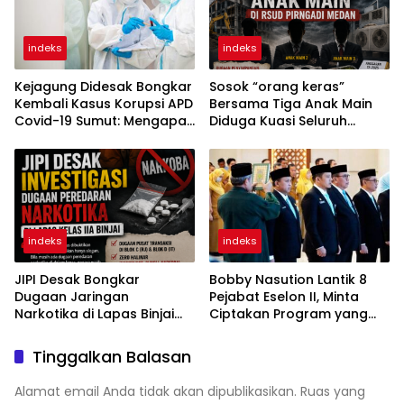
indeks
indeks
Kejagung Didesak Bongkar
Sosok “orang keras”
Kembali Kasus Korupsi APD
Bersama Tiga Anak Main
Covid-19 Sumut: Mengapa
Diduga Kuasi Seluruh
Direktur PT Sadado Hingga
Proyek di RSUD Pirngadi
Kini Tak Tersentuh?
Medan
indeks
indeks
JIPI Desak Bongkar
Bobby Nasution Lantik 8
Dugaan Jaringan
Pejabat Eselon II, Minta
Narkotika di Lapas Binjai
Ciptakan Program yang
Dikendalikan RJ dan IT
Dorong Pertumbuhan
Warga Binaan
Ekonomi
Tinggalkan Balasan
Alamat email Anda tidak akan dipublikasikan.
Ruas yang