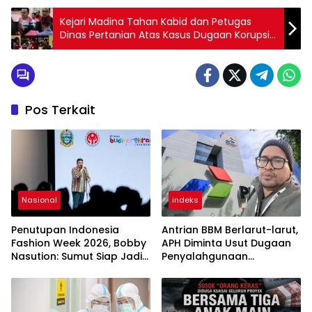
Kejari Madina Tahan Kabid dan Petugas
Dinas Pertanian Atas Kasus Dugaan Korupsi
Dana PSR Rp.1,9 Miliar
Pos Terkait
Nasional
indeks
Penutupan Indonesia
Antrian BBM Berlarut-larut,
Fashion Week 2026, Bobby
APH Diminta Usut Dugaan
Nasution: Sumut Siap Jadi
Penyalahgunaan
Pusat Fashion Indonesia
Wewenang Pejabat
Lewat Wastra
Pertamina