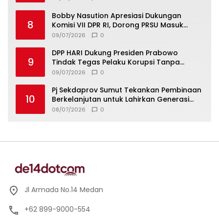
Bobby Nasution Apresiasi Dukungan
8
Komisi VII DPR RI, Dorong PRSU Masuk
Kalender Event Nasional
09/07/2026
0
DPP HARI Dukung Presiden Prabowo
9
Tindak Tegas Pelaku Korupsi Tanpa
Tebang Pilih
09/07/2026
0
Pj Sekdaprov Sumut Tekankan Pembinaan
10
Berkelanjutan untuk Lahirkan Generasi
Qurani Berkarakter
08/07/2026
0
Jl Armada No.14 Medan
+62 899-9000-554