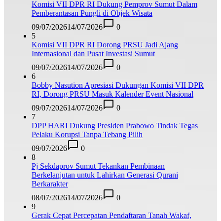
Komisi VII DPR RI Dukung Pemprov Sumut Dalam
Pemberantasan Pungli di Objek Wisata
09/07/2026
14/07/2026
0
5
Komisi VII DPR RI Dorong PRSU Jadi Ajang
Internasional dan Pusat Investasi Sumut
09/07/2026
14/07/2026
0
6
Bobby Nasution Apresiasi Dukungan Komisi VII DPR
RI, Dorong PRSU Masuk Kalender Event Nasional
09/07/2026
14/07/2026
0
7
DPP HARI Dukung Presiden Prabowo Tindak Tegas
Pelaku Korupsi Tanpa Tebang Pilih
09/07/2026
0
8
Pj Sekdaprov Sumut Tekankan Pembinaan
Berkelanjutan untuk Lahirkan Generasi Qurani
Berkarakter
08/07/2026
14/07/2026
0
9
Gerak Cepat Percepatan Pendaftaran Tanah Wakaf,