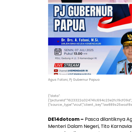
Agus Fatoni, Pj Gubernur Papua
{"data":
{"pictureId":"1623322a324741c694c23e2fc19cf09d","appve
{"source_type":"vicut","client_key":"aw889s25wozf8s
DE14dotcom –
Pasca dilantiknya A
Menteri Dalam Negeri, Tito Karnav