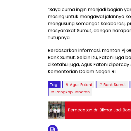
“Saya cuma ingin menjadi bagian ya
masing untuk mengawal jalannya k
mengusung semangat kolaborasi, p
masyarakat Sumut, dengan harapan S
Tutupnya.
Berdasarkan informasi, mantan Pj G
Bank Sumut. Selain itu, Fatoni juga b
diketahui juga, Agus Fatoni diperca
Kementerian Dalam Negeri RI.
Tag:
Agus Fatoni
Bank Sumut
Rangkap Jabatan
Pemecatan dr. Bilmar Jadi Bo