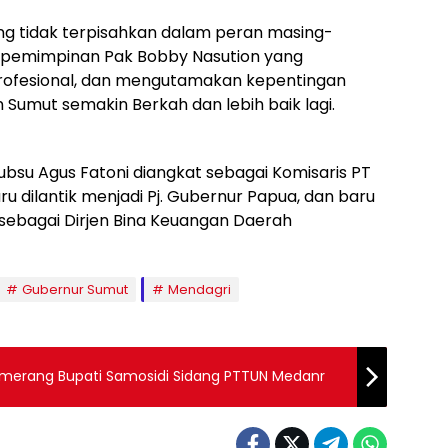
ng tidak terpisahkan dalam peran masing-
epemimpinan Pak Bobby Nasution yang
rofesional, dan mengutamakan kepentingan
umut semakin Berkah dan lebih baik lagi.
ubsu Agus Fatoni diangkat sebagai Komisaris PT
aru dilantik menjadi Pj. Gubernur Papua, dan baru
y sebagai Dirjen Bina Keuangan Daerah
Gubernur Sumut
Mendagri
omerang Bupati Samosidi Sidang PTTUN Medanr