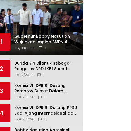
Gubernur Bobby Nasution
1
Wujudkan Impian SMPN 4
Sitolu Ori Miliki Gedung
06/08/2026
0
Permanen
Bunda Yin Dilantik sebagai
2
Pengurus DPD LKBI Sumut
2026–2031, Tegaskan
10/07/2026
0
Komitmen Perkuat Toleransi
dan Kerukunan
Komisi VII DPR RI Dukung
3
Pemprov Sumut Dalam
Pemberantasan Pungli di
09/07/2026
0
Objek Wisata
Komisi VII DPR RI Dorong PRSU
4
Jadi Ajang Internasional dan
Pusat Investasi Sumut
09/07/2026
0
Bobby Nasution Apresiasi