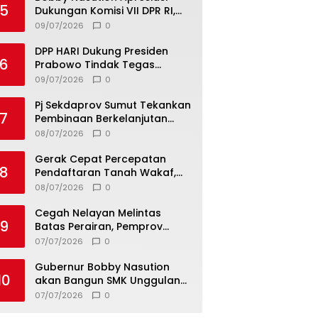
5
Dukungan Komisi VII DPR RI,
Dorong PRSU Masuk Kalender
09/07/2026
0
Event Nasional
DPP HARI Dukung Presiden
6
Prabowo Tindak Tegas
Pelaku Korupsi Tanpa Tebang
09/07/2026
0
Pilih
Pj Sekdaprov Sumut Tekankan
7
Pembinaan Berkelanjutan
untuk Lahirkan Generasi
08/07/2026
0
Qurani Berkarakter
Gerak Cepat Percepatan
8
Pendaftaran Tanah Wakaf,
Kanwil Kemenag Sumut dan
08/07/2026
0
Lintas Instansi Bahas Draf
MoU
Cegah Nelayan Melintas
9
Batas Perairan, Pemprov
Sumut Siapkan Tiga Langkah
07/07/2026
0
Id":"","playId":"","activityName":"","os":"android","product":"lv","exportType":"image
Strategis
Gubernur Bobby Nasution
10
akan Bangun SMK Unggulan
Pariwisata Berkonsep
07/07/2026
0
Boarding School di Samosir