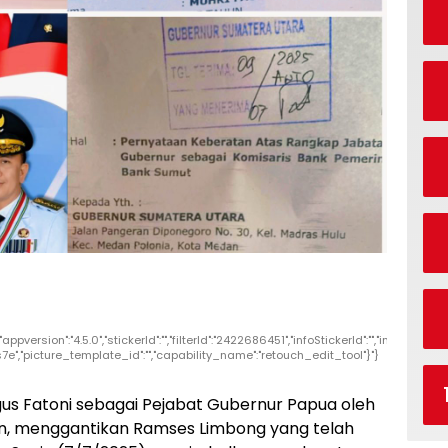
rsion":"4.5.0","stickerId":"","filterId":"2422686451","infoStickerId":"","imageEffect
7e","picture_template_id":"","capability_name":"retouch_edit_tool"}"}
gus Fatoni sebagai Pejabat Gubernur Papua oleh
ian, menggantikan Ramses Limbong yang telah