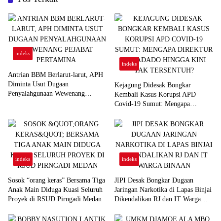
indeks
indeks
Antrian BBM Berlarut-larut, APH
Diminta Usut Dugaan
Kejagung Didesak Bongkar
Penyalahgunaan Wewenang
Kembali Kasus Korupsi APD
Pejabat Pertamina
Covid-19 Sumut: Mengapa
Direktur PT Sadado Hingga Kini
Tak Tersentuh?
indeks
indeks
Sosok “orang keras” Bersama Tiga
JIPI Desak Bongkar Dugaan
Anak Main Diduga Kuasi Seluruh
Jaringan Narkotika di Lapas Binjai
Proyek di RSUD Pirngadi Medan
Dikendalikan RJ dan IT Warga
Binaan