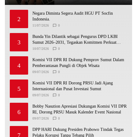
Negara Diminta Segera Audit HGU PT Socfin
2
Indonesia.
11/07/2026
0
Bunda Yin Dilantik sebagai Pengurus DPD LKBI
3
Sumut 2026–2031, Tegaskan Komitmen Perkuat
Toleransi dan Kerukunan
10/07/2026
0
Komisi VII DPR RI Dukung Pemprov Sumut Dalam
4
Pemberantasan Pungli di Objek Wisata
09/07/2026
0
Komisi VII DPR RI Dorong PRSU Jadi Ajang
5
Internasional dan Pusat Investasi Sumut
09/07/2026
0
Bobby Nasution Apresiasi Dukungan Komisi VII DPR
6
RI, Dorong PRSU Masuk Kalender Event Nasional
09/07/2026
0
DPP HARI Dukung Presiden Prabowo Tindak Tegas
7
Pelaku Korupsi Tanpa Tebang Pilih