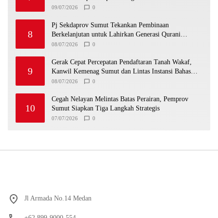
09/07/2026
0
Pj Sekdaprov Sumut Tekankan Pembinaan
8
Berkelanjutan untuk Lahirkan Generasi Qurani
Berkarakter
08/07/2026
0
Gerak Cepat Percepatan Pendaftaran Tanah Wakaf,
9
Kanwil Kemenag Sumut dan Lintas Instansi Bahas
Draf MoU
08/07/2026
0
Cegah Nelayan Melintas Batas Perairan, Pemprov
10
Sumut Siapkan Tiga Langkah Strategis
07/07/2026
0
Jl Armada No.14 Medan
+62 899-9000-554