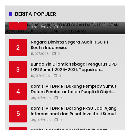
BERITA POPULER
Undhira Inisiasi SIMKES, Pengelolaan Data
1
Kesehatan Siswa Kini Lebih Cepat dan
Terintegrasi
07/08/2026
0
Negara Diminta Segera Audit HGU PT
2
Socfin Indonesia.
11/07/2026
0
Bunda Yin Dilantik sebagai Pengurus DPD
3
LKBI Sumut 2026–2031, Tegaskan
Komitmen Perkuat Toleransi dan
10/07/2026
0
Kerukunan
Komisi VII DPR RI Dukung Pemprov Sumut
4
Dalam Pemberantasan Pungli di Objek
Wisata
09/07/2026
0
Komisi VII DPR RI Dorong PRSU Jadi Ajang
5
Internasional dan Pusat Investasi Sumut
09/07/2026
0