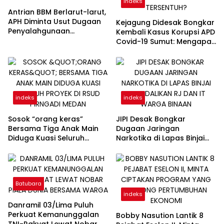
indeks
Antrian BBM Berlarut-larut,
APH Diminta Usut Dugaan
Kejagung Didesak Bongkar
Penyalahgunaan
Kembali Kasus Korupsi APD
Wewenang Pejabat
Covid-19 Sumut: Mengapa
Pertamina
Direktur PT Sadado Hingga
Kini Tak Tersentuh?
indeks
indeks
Sosok “orang keras”
JIPI Desak Bongkar
Bersama Tiga Anak Main
Dugaan Jaringan
Diduga Kuasi Seluruh
Narkotika di Lapas Binjai
Proyek di RSUD Pirngadi
Dikendalikan RJ dan IT
Medan
Warga Binaan
Batubara
indeks
Danramil 03/Lima Puluh
Perkuat Kemanunggalan
Bobby Nasution Lantik 8
TNI-Rakyat Lewat Nobar