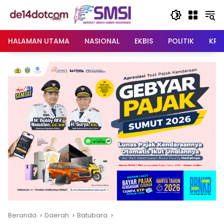
Langsung
ke
konten
HALAMAN UTAMA
NASIONAL
EKBIS
POLITIK
KRI
Beranda
Daerah
Batubara