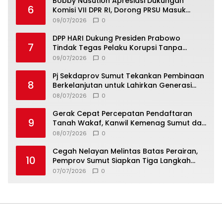
Bobby Nasution Apresiasi Dukungan
6
Komisi VII DPR RI, Dorong PRSU Masuk
Kalender Event Nasional
09/07/2026
0
DPP HARI Dukung Presiden Prabowo
7
Tindak Tegas Pelaku Korupsi Tanpa
Tebang Pilih
09/07/2026
0
Pj Sekdaprov Sumut Tekankan Pembinaan
8
Berkelanjutan untuk Lahirkan Generasi
Qurani Berkarakter
08/07/2026
0
Gerak Cepat Percepatan Pendaftaran
9
Tanah Wakaf, Kanwil Kemenag Sumut dan
Lintas Instansi Bahas Draf MoU
08/07/2026
0
Cegah Nelayan Melintas Batas Perairan,
10
Pemprov Sumut Siapkan Tiga Langkah
Strategis
07/07/2026
0