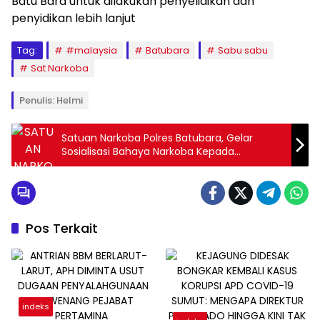
Batu Bara untuk dilakukan penyelidikan dan
penyidikan lebih lanjut
Tag:
#malaysia
Batubara
Sabu sabu
Sat Narkoba
Penulis: Helmi
Satuan Narkoba Polres Batubara, Gelar
Sosialisasi Bahaya Narkoba Kepada
Mahasiswa
Pos Terkait
indeks