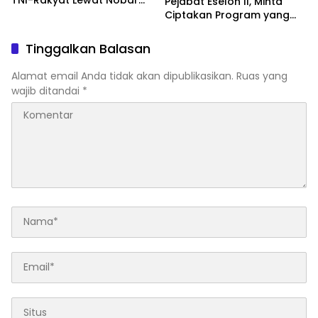
Pejabat Eselon II, Minta
Piala Dunia Bersama
Ciptakan Program yang
Warga
Dorong Pertumbuhan
Ekonomi
Tinggalkan Balasan
Alamat email Anda tidak akan dipublikasikan.
Ruas yang
wajib ditandai
*