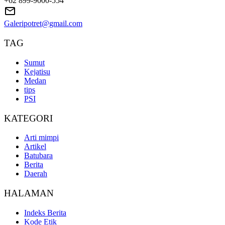
+62 899-9000-554
Galeripotret@gmail.com
TAG
Sumut
Kejatisu
Medan
tips
PSI
KATEGORI
Arti mimpi
Artikel
Batubara
Berita
Daerah
HALAMAN
Indeks Berita
Kode Etik