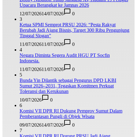
Upacara Berangkat ke Jamnas 2026
12/07/2026
14/07/2026
0
3
Ketua SPMI Semprot PRSU 2026: “Pesta Rakyat
Berubah Jadi Ajang Bisnis, Target 300 Ribu Pengunjung
Tinggal Slogan”
11/07/2026
11/07/2026
0
4
Negara Diminta Segera Audit HGU PT Socfin
Indonesia.
11/07/2026
11/07/2026
0
5
Bunda Yin Dilantik sebagai Pengurus DPD LKBI
Sumut 2026–2031, Tegaskan Komitmen Perkuat
Toleransi dan Kerukunan
10/07/2026
0
6
Komisi VII DPR RI Dukung Pemprov Sumut Dalam
Pemberantasan Pungli di Objek Wisata
09/07/2026
14/07/2026
0
7
Komisi VII DPR RI Dorong PRSU Jadi Ajang