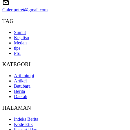
Galeripotret@gmail.com
TAG
Sumut
Kejatisu
Medan
tips
PSI
KATEGORI
Arti mimpi
Artikel
Batubara
Berita
Daerah
HALAMAN
Indeks Berita
Kode Etik
Pasang Iklan