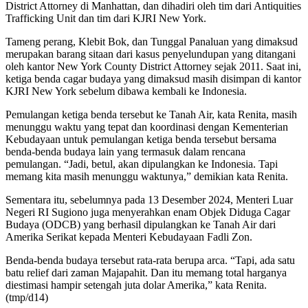
District Attorney di Manhattan, dan dihadiri oleh tim dari Antiquities
Trafficking Unit dan tim dari KJRI New York.
Tameng perang, Klebit Bok, dan Tunggal Panaluan yang dimaksud
merupakan barang sitaan dari kasus penyelundupan yang ditangani
oleh kantor New York County District Attorney sejak 2011. Saat ini,
ketiga benda cagar budaya yang dimaksud masih disimpan di kantor
KJRI New York sebelum dibawa kembali ke Indonesia.
Pemulangan ketiga benda tersebut ke Tanah Air, kata Renita, masih
menunggu waktu yang tepat dan koordinasi dengan Kementerian
Kebudayaan untuk pemulangan ketiga benda tersebut bersama
benda-benda budaya lain yang termasuk dalam rencana
pemulangan. “Jadi, betul, akan dipulangkan ke Indonesia. Tapi
memang kita masih menunggu waktunya,” demikian kata Renita.
Sementara itu, sebelumnya pada 13 Desember 2024, Menteri Luar
Negeri RI Sugiono juga menyerahkan enam Objek Diduga Cagar
Budaya (ODCB) yang berhasil dipulangkan ke Tanah Air dari
Amerika Serikat kepada Menteri Kebudayaan Fadli Zon.
Benda-benda budaya tersebut rata-rata berupa arca. “Tapi, ada satu
batu relief dari zaman Majapahit. Dan itu memang total harganya
diestimasi hampir setengah juta dolar Amerika,” kata Renita.
(tmp/d14)