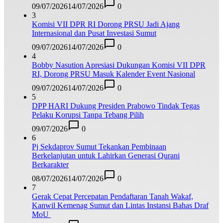
09/07/2026
14/07/2026
0
3
Komisi VII DPR RI Dorong PRSU Jadi Ajang
Internasional dan Pusat Investasi Sumut
09/07/2026
14/07/2026
0
4
Bobby Nasution Apresiasi Dukungan Komisi VII DPR
RI, Dorong PRSU Masuk Kalender Event Nasional
09/07/2026
14/07/2026
0
5
DPP HARI Dukung Presiden Prabowo Tindak Tegas
Pelaku Korupsi Tanpa Tebang Pilih
09/07/2026
0
6
Pj Sekdaprov Sumut Tekankan Pembinaan
Berkelanjutan untuk Lahirkan Generasi Qurani
Berkarakter
08/07/2026
14/07/2026
0
7
Gerak Cepat Percepatan Pendaftaran Tanah Wakaf,
Kanwil Kemenag Sumut dan Lintas Instansi Bahas Draf
MoU