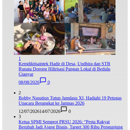
1
Kemdiktisaintek Hadir di Desa, Undhira dan STB
Runata Dorong Hilirisasi Pangan Lokal di Bedulu
Gianyar
08/08/2026
0
2
Bobby Nasution Tutup Jamdasu XI, Hadiahi 19 Petugas
Upacara Berangkat ke Jamnas 2026
12/07/2026
14/07/2026
0
3
Ketua SPMI Semprot PRSU 2026: “Pesta Rakyat
Berubah Jadi Ajang Bisnis, Target 300 Ribu Pengunjung