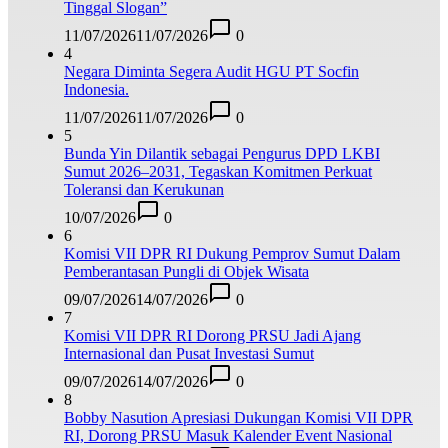
Tinggal Slogan”
11/07/2026
11/07/2026
0
4
Negara Diminta Segera Audit HGU PT Socfin
Indonesia.
11/07/2026
11/07/2026
0
5
Bunda Yin Dilantik sebagai Pengurus DPD LKBI
Sumut 2026–2031, Tegaskan Komitmen Perkuat
Toleransi dan Kerukunan
10/07/2026
0
6
Komisi VII DPR RI Dukung Pemprov Sumut Dalam
Pemberantasan Pungli di Objek Wisata
09/07/2026
14/07/2026
0
7
Komisi VII DPR RI Dorong PRSU Jadi Ajang
Internasional dan Pusat Investasi Sumut
09/07/2026
14/07/2026
0
8
Bobby Nasution Apresiasi Dukungan Komisi VII DPR
RI, Dorong PRSU Masuk Kalender Event Nasional