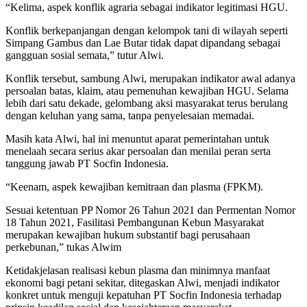
“Kelima, aspek konflik agraria sebagai indikator legitimasi HGU.
Konflik berkepanjangan dengan kelompok tani di wilayah seperti
Simpang Gambus dan Lae Butar tidak dapat dipandang sebagai
gangguan sosial semata,” tutur Alwi.
Konflik tersebut, sambung Alwi, merupakan indikator awal adanya
persoalan batas, klaim, atau pemenuhan kewajiban HGU. Selama
lebih dari satu dekade, gelombang aksi masyarakat terus berulang
dengan keluhan yang sama, tanpa penyelesaian memadai.
Masih kata Alwi, hal ini menuntut aparat pemerintahan untuk
menelaah secara serius akar persoalan dan menilai peran serta
tanggung jawab PT Socfin Indonesia.
“Keenam, aspek kewajiban kemitraan dan plasma (FPKM).
Sesuai ketentuan PP Nomor 26 Tahun 2021 dan Permentan Nomor
18 Tahun 2021, Fasilitasi Pembangunan Kebun Masyarakat
merupakan kewajiban hukum substantif bagi perusahaan
perkebunan,” tukas Alwim
Ketidakjelasan realisasi kebun plasma dan minimnya manfaat
ekonomi bagi petani sekitar, ditegaskan Alwi, menjadi indikator
konkret untuk menguji kepatuhan PT Socfin Indonesia terhadap