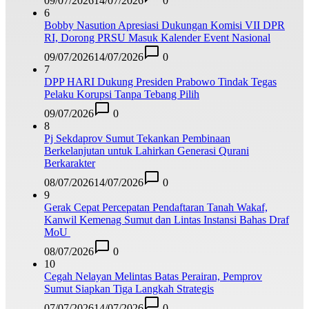
09/07/2026
14/07/2026
0
6
Bobby Nasution Apresiasi Dukungan Komisi VII DPR
RI, Dorong PRSU Masuk Kalender Event Nasional
09/07/2026
14/07/2026
0
7
DPP HARI Dukung Presiden Prabowo Tindak Tegas
Pelaku Korupsi Tanpa Tebang Pilih
09/07/2026
0
8
Pj Sekdaprov Sumut Tekankan Pembinaan
Berkelanjutan untuk Lahirkan Generasi Qurani
Berkarakter
08/07/2026
14/07/2026
0
9
Gerak Cepat Percepatan Pendaftaran Tanah Wakaf,
Kanwil Kemenag Sumut dan Lintas Instansi Bahas Draf
MoU
08/07/2026
0
10
Cegah Nelayan Melintas Batas Perairan, Pemprov
Sumut Siapkan Tiga Langkah Strategis
07/07/2026
14/07/2026
0