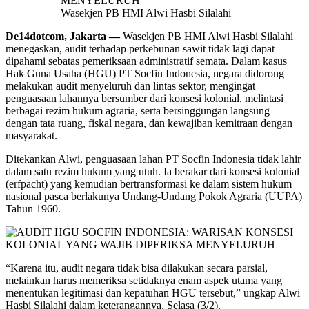
Wasekjen PB HMI Alwi Hasbi Silalahi
De14dotcom, Jakarta —
Wasekjen PB HMI Alwi Hasbi Silalahi
menegaskan, audit terhadap perkebunan sawit tidak lagi dapat
dipahami sebatas pemeriksaan administratif semata. Dalam kasus
Hak Guna Usaha (HGU) PT Socfin Indonesia, negara didorong
melakukan audit menyeluruh dan lintas sektor, mengingat
penguasaan lahannya bersumber dari konsesi kolonial, melintasi
berbagai rezim hukum agraria, serta bersinggungan langsung
dengan tata ruang, fiskal negara, dan kewajiban kemitraan dengan
masyarakat.
Ditekankan Alwi, penguasaan lahan PT Socfin Indonesia tidak lahir
dalam satu rezim hukum yang utuh. Ia berakar dari konsesi kolonial
(erfpacht) yang kemudian bertransformasi ke dalam sistem hukum
nasional pasca berlakunya Undang-Undang Pokok Agraria (UUPA)
Tahun 1960.
“Karena itu, audit negara tidak bisa dilakukan secara parsial,
melainkan harus memeriksa setidaknya enam aspek utama yang
menentukan legitimasi dan kepatuhan HGU tersebut,” ungkap Alwi
Hasbi Silalahi dalam keterangannya, Selasa (3/2).