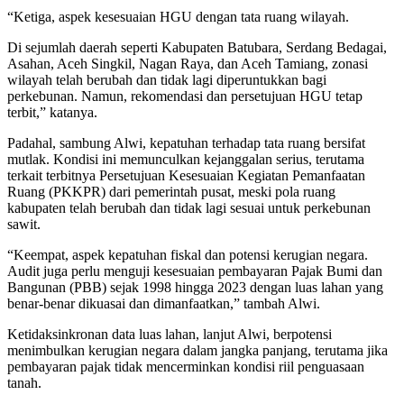
“Ketiga, aspek kesesuaian HGU dengan tata ruang wilayah.
Di sejumlah daerah seperti Kabupaten Batubara, Serdang Bedagai,
Asahan, Aceh Singkil, Nagan Raya, dan Aceh Tamiang, zonasi
wilayah telah berubah dan tidak lagi diperuntukkan bagi
perkebunan. Namun, rekomendasi dan persetujuan HGU tetap
terbit,” katanya.
Padahal, sambung Alwi, kepatuhan terhadap tata ruang bersifat
mutlak. Kondisi ini memunculkan kejanggalan serius, terutama
terkait terbitnya Persetujuan Kesesuaian Kegiatan Pemanfaatan
Ruang (PKKPR) dari pemerintah pusat, meski pola ruang
kabupaten telah berubah dan tidak lagi sesuai untuk perkebunan
sawit.
“Keempat, aspek kepatuhan fiskal dan potensi kerugian negara.
Audit juga perlu menguji kesesuaian pembayaran Pajak Bumi dan
Bangunan (PBB) sejak 1998 hingga 2023 dengan luas lahan yang
benar-benar dikuasai dan dimanfaatkan,” tambah Alwi.
Ketidaksinkronan data luas lahan, lanjut Alwi, berpotensi
menimbulkan kerugian negara dalam jangka panjang, terutama jika
pembayaran pajak tidak mencerminkan kondisi riil penguasaan
tanah.