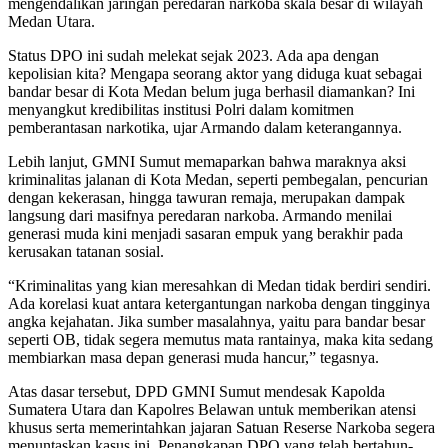
mengendalikan jaringan peredaran narkoba skala besar di wilayah
Medan Utara.
Status DPO ini sudah melekat sejak 2023. Ada apa dengan
kepolisian kita? Mengapa seorang aktor yang diduga kuat sebagai
bandar besar di Kota Medan belum juga berhasil diamankan? Ini
menyangkut kredibilitas institusi Polri dalam komitmen
pemberantasan narkotika, ujar Armando dalam keterangannya.
Lebih lanjut, GMNI Sumut memaparkan bahwa maraknya aksi
kriminalitas jalanan di Kota Medan, seperti pembegalan, pencurian
dengan kekerasan, hingga tawuran remaja, merupakan dampak
langsung dari masifnya peredaran narkoba. Armando menilai
generasi muda kini menjadi sasaran empuk yang berakhir pada
kerusakan tatanan sosial.
“Kriminalitas yang kian meresahkan di Medan tidak berdiri sendiri.
Ada korelasi kuat antara ketergantungan narkoba dengan tingginya
angka kejahatan. Jika sumber masalahnya, yaitu para bandar besar
seperti OB, tidak segera memutus mata rantainya, maka kita sedang
membiarkan masa depan generasi muda hancur,” tegasnya.
Atas dasar tersebut, DPD GMNI Sumut mendesak Kapolda
Sumatera Utara dan Kapolres Belawan untuk memberikan atensi
khusus serta memerintahkan jajaran Satuan Reserse Narkoba segera
menuntaskan kasus ini. Penangkapan DPO yang telah bertahun-