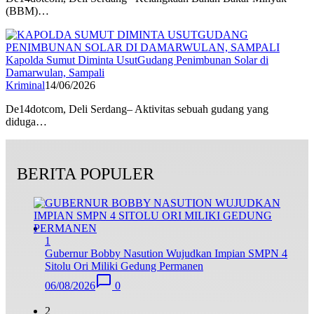
(BBM)…
Kapolda Sumut Diminta UsutGudang Penimbunan Solar di
Damarwulan, Sampali
Kriminal
14/06/2026
De14dotcom, Deli Serdang– Aktivitas sebuah gudang yang
diduga…
BERITA POPULER
1
Gubernur Bobby Nasution Wujudkan Impian SMPN 4
Sitolu Ori Miliki Gedung Permanen
06/08/2026
0
2