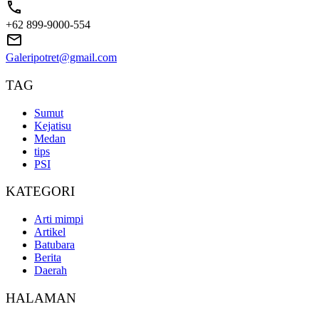
+62 899-9000-554
Galeripotret@gmail.com
TAG
Sumut
Kejatisu
Medan
tips
PSI
KATEGORI
Arti mimpi
Artikel
Batubara
Berita
Daerah
HALAMAN