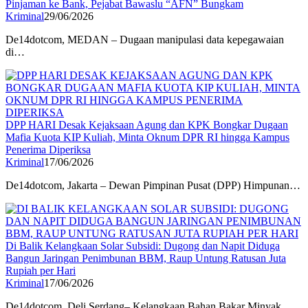
Pinjaman ke Bank, Pejabat Bawaslu “AFN” Bungkam
Kriminal
29/06/2026
De14dotcom, MEDAN – Dugaan manipulasi data kepegawaian
di…
DPP HARI Desak Kejaksaan Agung dan KPK Bongkar Dugaan
Mafia Kuota KIP Kuliah, Minta Oknum DPR RI hingga Kampus
Penerima Diperiksa
Kriminal
17/06/2026
De14dotcom, Jakarta – Dewan Pimpinan Pusat (DPP) Himpunan…
Di Balik Kelangkaan Solar Subsidi: Dugong dan Napit Diduga
Bangun Jaringan Penimbunan BBM, Raup Untung Ratusan Juta
Rupiah per Hari
Kriminal
17/06/2026
De14dotcom, Deli Serdang– Kelangkaan Bahan Bakar Minyak