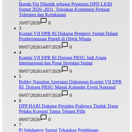
Bunda Yin Dilantik sebagai Pengurus DPD LKBI
Sumut 2026–2031, Tegaskan Komitmen Perkuat
Toleransi dan Kerukunan
10/07/2026
0
3
Komisi VII DPR RI Dukung Pemprov Sumut Dalam
Pemberantasan Pungli di Objek Wisata
09/07/2026
14/07/2026
0
4
Komisi VII DPR RI Dorong PRSU Jadi Ajang
Internasional dan Pusat Investasi Sumut
09/07/2026
14/07/2026
0
5
Bobby Nasution Apresiasi Dukungan Komisi VII DPR
RI, Dorong PRSU Masuk Kalender Event Nasional
09/07/2026
14/07/2026
0
6
DPP HARI Dukung Presiden Prabowo Tindak Tegas
Pelaku Korupsi Tanpa Tebang Pilih
09/07/2026
0
7
Pj Sekdaprov Sumut Tekankan Pembinaan