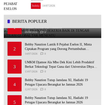
Indeks
14/07/2026
BERITA POPULER
PD 14 Sumut: Prabowo Bekerja Baik di Tengah
1
Situasi Global Tak Menentu
09/08/2026
0
Bobby Nasution Lantik 8 Pejabat Eselon II, Minta
2
Ciptakan Program yang Dorong Pertumbuhan
Ekonomi
14/07/2026
0
UMKM Djamoe Ala Mbo Dek Kini Lebih Produktif
3
Berkat Teknologi Tepat Guna dari Universitas Dhyana
Pura
13/07/2026
0
Bobby Nasution Tutup Jamdasu XI, Hadiahi 19
4
Petugas Upacara Berangkat ke Jamnas 2026
12/07/2026
0
Bobby Nasution Tutup Jamdasu XI, Hadiahi 19
5
Petugas Upacara Berangkat ke Jamnas 2026