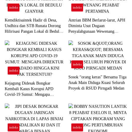
indeks
indeks
Kemdiktisaintek Hadir di Desa,
Antrian BBM Berlarut-larut, APH
Undhira dan STB Runata Dorong
Diminta Usut Dugaan
Hilirisasi Pangan Lokal di Bedulu
Penyalahgunaan Wewenang
Gianyar
Pejabat Pertamina
indeks
indeks
Sosok “orang keras” Bersama Tiga
Anak Main Diduga Kuasi Seluruh
Kejagung Didesak Bongkar
Proyek di RSUD Pirngadi Medan
Kembali Kasus Korupsi APD
Covid-19 Sumut: Mengapa
Direktur PT Sadado Hingga Kini
Tak Tersentuh?
indeks
indeks