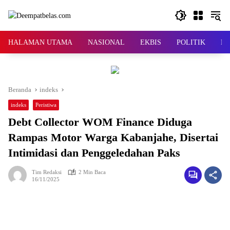
Langsung
ke
konten
HALAMAN UTAMA
NASIONAL
EKBIS
POLITIK
KR
Beranda
indeks
indeks
Peristiwa
Debt Collector WOM Finance Diduga
Rampas Motor Warga Kabanjahe, Disertai
Intimidasi dan Penggeledahan Paks
Tim Redaksi
2 Min Baca
16/11/2025