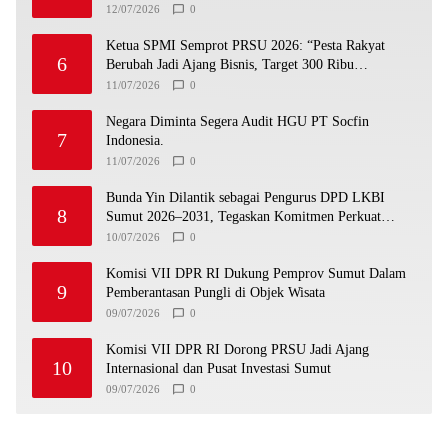
12/07/2026
0
Ketua SPMI Semprot PRSU 2026: “Pesta Rakyat
6
Berubah Jadi Ajang Bisnis, Target 300 Ribu
Pengunjung Tinggal Slogan”
11/07/2026
0
Negara Diminta Segera Audit HGU PT Socfin
7
Indonesia.
11/07/2026
0
Bunda Yin Dilantik sebagai Pengurus DPD LKBI
8
Sumut 2026–2031, Tegaskan Komitmen Perkuat
Toleransi dan Kerukunan
10/07/2026
0
Komisi VII DPR RI Dukung Pemprov Sumut Dalam
9
Pemberantasan Pungli di Objek Wisata
09/07/2026
0
Komisi VII DPR RI Dorong PRSU Jadi Ajang
10
Internasional dan Pusat Investasi Sumut
09/07/2026
0